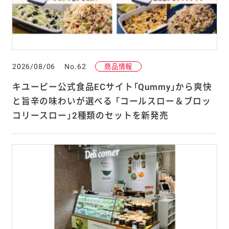
カテゴリー
すべて
商品情報
IR情報
2026/08/06
No.62
商品情報
サステナビリティ・食育
研究・調査
キユーピー公式食品ECサイト「Qummy」から爽快
ニュースレター・通信
その他
と旨辛の味わいが選べる 「コールスロー＆ブロッ
お知らせ
決算情報
株式・株主
コリースロー」2種類のセットを新発売
東証への開示