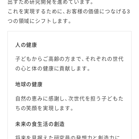
出すため研究開発を進めています。
マイクロエマルション製法
新しいおいしさをお届けします
を入れ、高い静水圧をかけること（超高圧処理）で
これを実現するために、お客様の価値につなげる3
健康・栄養の研究
微生物の活動を制御する独自技術「冷圧フレッシ
つの領域にシフトします。
卵でおいしく健康
®
ュ製法
」を開発し、素材本来の食感や色味、味わい
野菜と栄養のこと
を維持しながら惣菜などの日持ち延長を実現して
油と健康
人の健康
います。
子どもからご高齢の方まで、それぞれの世代
冷圧フレッシュ製法
の心と体の健康に貢献します。
鳥インフルエンザウイルスも不活性化
酢と食塩がマヨネーズを守る
抗菌たんぱく質 卵白リゾチーム
地球の健康
自然の恵みに感謝し、次世代を担う子どもた
ちの笑顔を実現します。
未来の食生活の創造
将来を見据えた研究員の発想力と創造力に