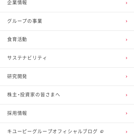
企業情報
研究レポート サラダがもたらす情緒的な価値を探
る研究が始動
グループの事業
研究レポート 親子で料理をする経験が子どもの心
食育活動
の成長に貢献する
サステナビリティ
研究レポート ピーマンの苦味研究で野菜を好きな
子どもたちを増やす
研究開発
研究レポート ポテトサラダが食後の血糖値上昇を
株主・投資家の皆さまへ
抑制する効果の検討
採用情報
研究レポート リサイクルペットボトル 活用に向け
た安全性確認
キユーピーグループオフィシャルブログ