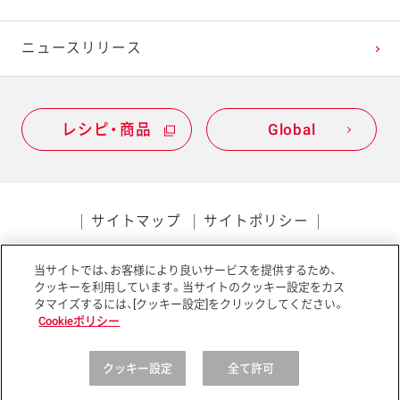
研究レポート 卵アレルギーに向き合う研究で子ど
ニュースリリース
もたちを笑顔に！
研究レポート マヨネーズの「口どけ」の定量化に成
功
レシピ・商品
Global
研究レポート 食品の咀嚼回数や咀嚼効果
サイトマップ
サイトポリシー
研究レポート 乳化油脂添加炊飯米の食後血糖値
プライバシーポリシー
当サイトでは、お客様により良いサービスを提供するため、
ソーシャルメディアポリシー
アクセシビリティ
クッキーを利用しています。当サイトのクッキー設定をカス
研究レポート メタボロミクス 鶏卵品質評価技術
タマイズするには、[クッキー設定]をクリックしてください。
Cookieポリシー
研究レポート 酢酸菌の分泌型免疫グロブリンA量
クッキー設定
全て許可
Copyright © Kewpie Corporation All rights reserved.