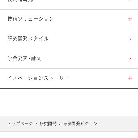
調理・調味料の研究
技術ソリューション
野菜の研究
おいしさの研究
研究開発スタイル
卵の研究
健康・栄養の研究
学会発表・論文
ファインケミカルの研究
独自素材の研究
イノベーションストーリー
世界のお客様のために
容器包装の研究
研究レポート ポテトサラダに見る、地域毎の食の嗜
好性との関連性
トップページ
研究開発
研究開発ビジョン
研究レポート マヨネーズの摂取がご飯摂取後の血
糖応答に及ぼす影響