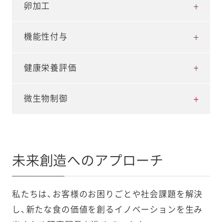
ながらもコクのあるおいしさを実現しています。
酸、乳酸発酵卵白、熟成卵黄、酢酸菌酵素などのさ
技術と酸化制御技術を蓄積してきました。例えば、
私たちがお届けする商品のおいしさは、原料や製
卵加工
さらに蓄積してきた技術をドレッシング、調理ソ
まざまな素材を生み出し、おいしさ、日持ち、健康、
酸化しやすくマヨネーズ等に配合することが難し
法へのこだわりはもちろん、科学的な視点からも
ース、卵加工品、また食品以外にも化粧品や医薬品
食品物性改良などの価値を実現しています。
かった必須脂肪酸であるα-リノレン酸を多く含む
アプローチしています。おいしさ創造技術は、食品
卵加工技術は、物性変化により得られた卵のおい
機能性付与
といったファインケミカル商品へ展開していま
アマニ油を高い割合で配合することを可能として
の味、香り、食感の評価において、科学的な計測デ
しさをそのままの状態でお客様にお届けすること
キユーピーと酢酸菌
す。
います。また、この技術を生かし、各種商品のおい
ータと選抜された研究員による人の感覚を組み合
を可能とします。例えば、温めても固まらず、切れ
卵、野菜、ヒアルロン酸などの強み素材の機能性を
健康栄養評価
卵と麹から生まれた「熟成卵黄」
しさ向上と賞味期限の延長による食品ロス削減に
わせ、おいしさにつながる要素を見出します。この
目を入れると中からとろ～り半熟卵が流れだすオ
向上させるための技術開発に取り組んでいます。
キユーピー独自の健康素材 乳酸発酵卵白
おいしさのヒミツ
も貢献しています。
技術を活用し、よりおいしい商品の開発やおいし
ムレツ。熟練の技術がなくても半熟卵のオムレツ
例えば、卵白に含まれる抗菌たんぱく質の一つで
栄養素の正しい情報、素材や商品の機能性をお客
微生物制御
おしえて！キユーピー ヒアルロン酸のこと。
さを分かりやすく伝える営業活動につなげていま
が実現できます。他にも耐熱、耐冷凍性や成形技術
ある「卵白リゾチーム」は、天然の状態ではノロウ
様に分かりやすく伝えるための評価技術を蓄積し
ビネガー(酢)の研究 キユーピー醸造
酸素から守る工夫
す。
などによりお客様のニーズにお応えする商品を多
イルスや新型コロナウイルスに効果を示しません
ています。例えば、サラダとご飯の食べる順番によ
常温・チルドなどの保存温度帯の違う商品におい
数開発しています。さらに、これらの加工技術を生
が、独自の加熱変性処理によりこれらのウイルス
る食後血糖値の変化に着目し、サラダを炭水化物
て、殺菌・静菌といった異なる方法を使い分けて微
おいしさの研究
かし、卵のような彩り・食感・風味を実現したプラ
を不活化させる機能が付与されます。この技術は
の前に摂取すると血糖値の急激な上昇が抑えられ
生物を制御しています。キユーピーグループはマ
未来創造へのアプローチ
なじんでおいしくなる
ントベースフードを開発し、新たな食の選択肢を
アルコール製剤や除菌シートなどに活用されてい
るというエビデンスをヒト試験により取得してい
ヨネーズやドレッシングをはじめ、缶詰・レトルト
提案しています。
ます。
ます。(グラフ参照)また、信頼性の高いエビデンス
食品や卵加工品、サラダ・惣菜などさまざまな温度
私たちは、お客様のお困りごとや社会課題を解決
を生かし、食品の選択基準の一つである機能性表
帯の商品を取り扱い、それぞれに適した微生物制
し、新たな食の価値を創るイノベーションを生み
卵の研究
ノロウイルス、不活化への挑戦
示にも貢献しています。
御と向き合ってきました。例えば、冷水の中に商品