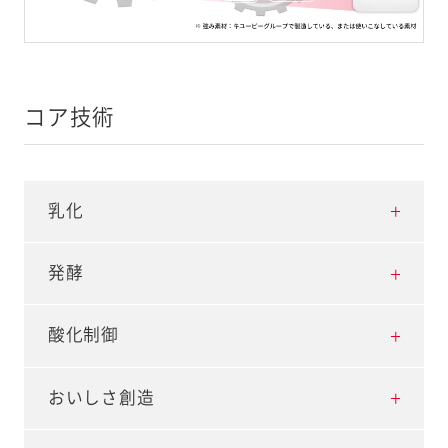
コア技術
乳化
マヨネーズの製造に欠かせない乳化技術を進化さ
発酵
せ、機能性を持つ商品の開発を進めてきました。例
えば、キユーピーハーフは、植物油の粒子を細かく
乳酸菌や酢酸菌をはじめとする微生物を使いこな
酸化制御
均一化することで油の表面積を増やし、コクをし
し、付加価値の高い物質を工業的に生産する発酵
っかり感じられるようにするマイクロエマルショ
技術の研究を積み重ねてきました。これまでに、マ
キユーピー マヨネーズのおいしさと日持ちを両立
おいしさ創造
ン製法により、植物油を減らしカロリーカットし
ヨネーズに使用している酢をはじめ、ヒアルロン
させる「酸素との戦い」を原点として、独自の評価