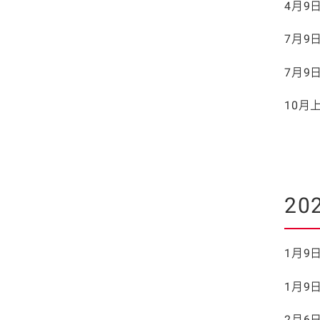
4月9
社債・格付
7月9
アナリスト・カバレッ
ジ
7月9
10月
20
1月9
1月9
2月6