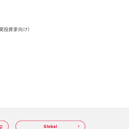
機関投資家向け）
Global
Global