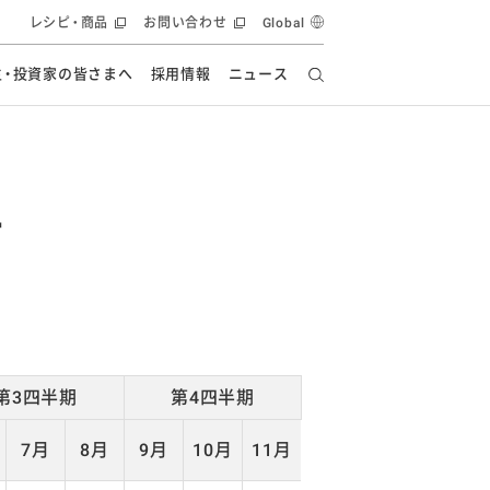
レシピ・商品
お問い合わせ
Global
主・投資家の皆さまへ
採用情報
ニュース
ーズ教室
要
の有効活用・循環
フルーツ ソリューション
食創造研究
ー
健康への貢献
イノベーションストーリー
ー
ナンス
ラス（見学施設）
統合報告書
統合報告書
オフィシャルブログ
報告書
・エンタメ
方針
ーピーグループ
食生活アカデミー
オフィシャルブログ
ィシャルブログ
第3四半期
第4四半期
7月
8月
9月
10月
11月
・施設用商品