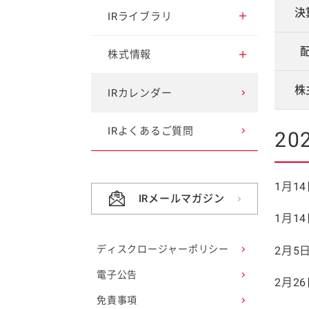
決
2030ビジョン・
業績ハイライト（通期/
IRライブラリ
中期経営計画
四半期）
IRイベント
株式情報
事業等のリスク
セグメント別情報（通
期/四半期）
株
決算短信
ファイン
配当情報
IRカレンダー
コーポレート・ガバナ
ンス
キャッシュ・フロー
有価証券報告書
株主優待情報
IRよくあるご質問
20
ESG情報
財務データ
統合報告書
株主総会
1月1
事業のなりたち
IRメールマガジン
キユーピー便り（株主
株式に関する手続き
1月1
通信）
事業内容
株式・株主の状況
ディスクロージャーポリシー
2月5
海外展開
電子公告
株価情報
2月2
免責事項
ビジネスモデル