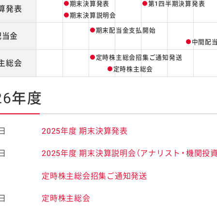
期末決算発表
第1四半期
決算発表
算
発表
期末決算説明会
期末配当金支払開始
配当
金
中間配
定時株主総会招集ご通知発送
主
総会
ケミカル
定時株主総会
26年度
4日
2025年度 期末決算発表
4日
2025年度 期末決算説明会（アナリスト・機関投
日
定時株主総会招集ご通知発送
6日
定時株主総会