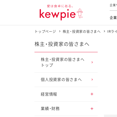
企業
企業
トップページ
株主・投資家の皆さまへ
IRラ
食育活動
トップ
トップ
市販用
本部長
個人
気候変
ファイ
技術ソ
IR
株主・投資家の皆さまへ
持続可
IR
食をテー
品質と
免責
株主・投資家の皆さまへ
トップ
とってお
対照表
海外にお
イニシ
個人投資家の皆さまへ
グルー
サステ
経営情報
トップメッセージ
業績・財務
お客様相