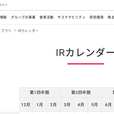
サイト
情報
グループの事業
食育活動
サステナビリティ
研究開発
株
イブラリ
IRカレンダー
方針
メッセージ
メッセージ
メッセージ
投資家の皆さまへ
基本方針
研究開発ビジョン
業務用
経営情報
食育活動の歩み
サステナビリティマネジメント
キユーピーの約束
海外
研究開発体制
業績・財務
マヨネ
会社概
資源
動への対応
ンケミカル
リューション
ライブラリ
研究開発スタイル
株式情報
生物多様性の保全
学会発表・論文
IRカレンダ
食と
IRカレンダ
能な調達
よくあるご質問
ディスクロージャーポリシー
人権の尊重
電子公告
ガバ
マにした講演会
オープンキッチン（工場見学）
マヨテ
安全・安心
事項
開示方針
各種
きレシピ
商品情報
体験
ESGデータ集
各種
ける食育活動
食に関する情報提供
アチブ・加盟団体
社会・環境活動の歴史
キユ
オフ
プ各社の
ナビリティ活動
第1四半期
第2四半期
12月
1月
2月
3月
4月
5月
6月
談室
業務用商品
病院