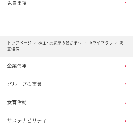
免責事項
株式・株主の状況
株価情報
トップページ
株主・投資家の皆さまへ
IRライブラリ
決
算短信
社債・格付
企業情報
アナリスト・カバレッジ
グループの事業
食育活動
サステナビリティ