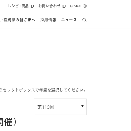
レシピ・商品
お問い合わせ
Global
主・投資家の皆さまへ
採用情報
ニュース
ーズ教室
要
の有効活用・循環
フルーツ ソリューション
食創造研究
ー
健康への貢献
イノベーションストーリー
ナンス
ラス（見学施設）
統合報告書
統合報告書
オフィシャルブログ
報告書
・エンタメ
方針
ーピーグループ
食生活アカデミー
オフィシャルブログ
ィシャルブログ
※
セレクトボックスで年度を選択してください。
開催）
・施設用商品