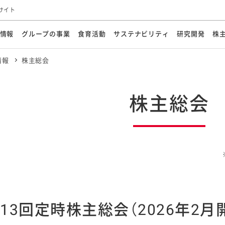
サイト
情報
グループの事業
食育活動
サステナビリティ
研究開発
株
情報
株主総会
方針
メッセージ
メッセージ
メッセージ
投資家の皆さまへ
基本方針
研究開発ビジョン
業務用
経営情報
食育活動の歩み
サステナビリティマネジメント
キユーピーの約束
海外
研究開発体制
業績・財務
マヨネ
会社概
資源
動への対応
ンケミカル
リューション
ライブラリ
研究開発スタイル
株式情報
生物多様性の保全
学会発表・論文
IRカレンダ
食と
株主総会
能な調達
よくあるご質問
ディスクロージャーポリシー
人権の尊重
電子公告
ガバ
マにした講演会
オープンキッチン（工場見学）
マヨテ
安全・安心
事項
開示方針
各種
きレシピ
商品情報
体験
ESGデータ集
各種
ける食育活動
食に関する情報提供
アチブ・加盟団体
社会・環境活動の歴史
キユ
オフ
プ各社の
ナビリティ活動
113回定時株主総会（2026年2月
談室
業務用商品
病院