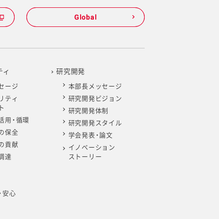
Global
Global
ティ
研究開発
セージ
本部長メッセージ
リティ
研究開発ビジョン
ト
研究開発体制
B）
B）
B）
B）
B）
MB)
B)
活用・循環
研究開発スタイル
方針）
方針）
方針）
方針）
の保全
B)
B)
学会発表・論文
の貢献
イノベーション
方針）
方針）
調達
ストーリー
・安心