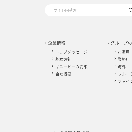
招集
招集
招集
招集
招集
招集
招集
招集
招集
企業情報
グループ
トップメッセージ
市販用
第11
第11
第11
第10
第10
第10
第10
第10
第10
基本方針
業務用
キユーピーの約束
海外
202
202
202
201
201
2017
2016
会社概要
フルー
第11
第11
201
201
ファイ
電子提
電子提
決議
第11
決議
決議
決議
決議
決議
決議
第11
第11