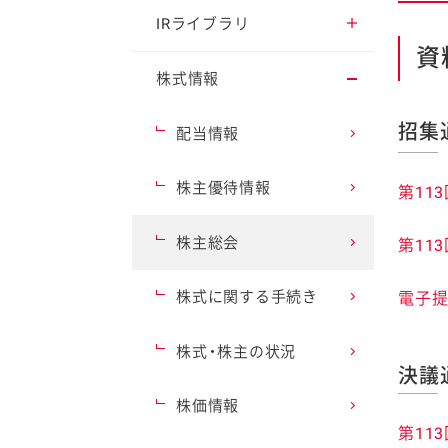
2030ビジョン・
業績ハイライト（通期/
IRライブラリ
中期経営計画
四半期）
資
IRイベント
株式情報
事業等のリスク
セグメント別情報（通
期/四半期）
招集
決算短信
ファイン
配当情報
コーポレート・ガバナ
ンス
キャッシュ・フロー
有価証券報告書
株主優待情報
第11
ESG情報
財務データ
統合報告書
株主総会
第11
事業のなりたち
キユーピー便り（株主
株式に関する手続き
電子提
通信）
事業内容
株式・株主の状況
決議
海外展開
株価情報
第11
ビジネスモデル