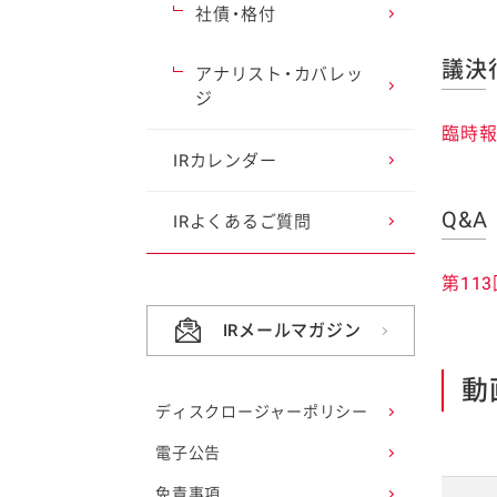
社債・格付
議決
アナリスト・カバレッ
ジ
臨時報
IRカレンダー
Q&A
IRよくあるご質問
第11
IRメールマガジン
動画
ディスクロージャーポリシー
電子公告
免責事項