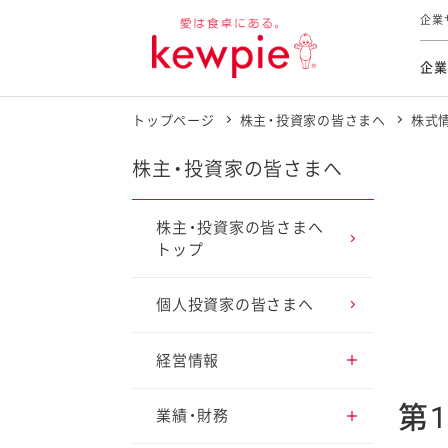
企業
企業
トップページ
株主・投資家の皆さまへ
株式
食育活動
トップ
トップ
市販用
本部長
個人
気候変
ファイ
技術ソ
IR
株主・投資家の皆さまへ
持続可
IR
食をテー
品質と
免責
株主・投資家の皆さまへ
トップ
とってお
対照表
海外にお
イニシ
個人投資家の皆さまへ
グルー
サステ
経営情報
第
トップメッセージ
業績・財務
お客様相