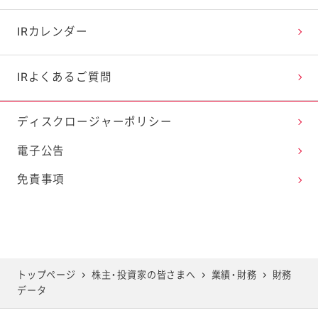
海外展開
決算短信
配当情報
IRカレンダー
ビジネスモデル
有価証券報告書
株主優待情報
IRよくあるご質問
ディスクロージャーポリシー
統合報告書
株主総会
電子公告
キユーピー便り（株主通信）
株式に関する手続き
免責事項
株式・株主の状況
株価情報
トップページ
株主・投資家の皆さまへ
業績・財務
財務
データ
社債・格付