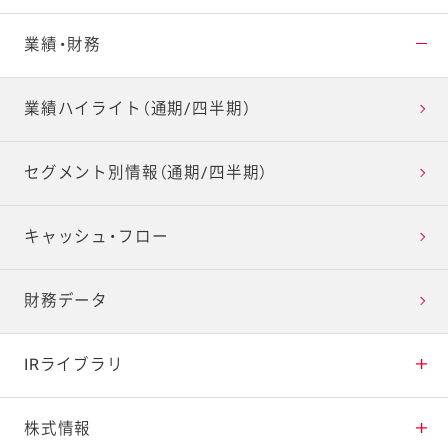
トップメッセージ
業績・財務
2030ビジョン・
業績ハイライト（通期/四半期）
中期経営計画
事業等のリスク
セグメント別情報（通期/四半期）
コーポレート・ガバナンス
キャッシュ・フロー
ESG情報
財務データ
事業のなりたち
IRライブラリ
事業内容
IRイベント
株式情報