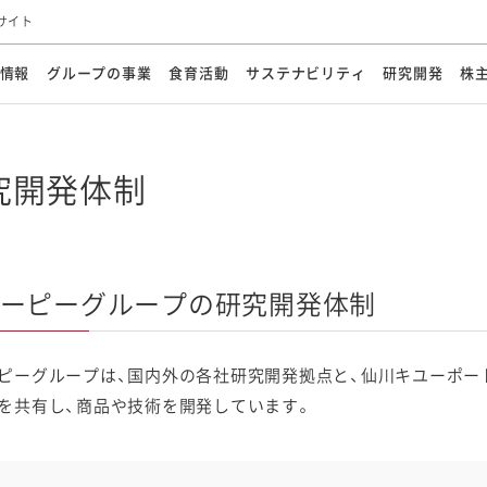
サイト
情報
グループの事業
食育活動
サステナビリティ
研究開発
株
方針
メッセージ
メッセージ
メッセージ
投資家の皆さまへ
基本方針
研究開発ビジョン
業務用
経営情報
食育活動の歩み
サステナビリティマネジメント
キユーピーの約束
海外
研究開発体制
業績・財務
マヨネ
会社概
資源
動への対応
ンケミカル
リューション
ライブラリ
研究開発スタイル
株式情報
生物多様性の保全
学会発表・論文
IRカレンダ
食と
究開発体制
能な調達
よくあるご質問
ディスクロージャーポリシー
人権の尊重
電子公告
ガバ
マにした講演会
オープンキッチン（工場見学）
マヨテ
安全・安心
事項
開示方針
各種
きレシピ
商品情報
体験
ESGデータ集
各種
ける食育活動
食に関する情報提供
ーピーグループの研究開発体制
アチブ・加盟団体
社会・環境活動の歴史
キユ
オフ
プ各社の
ピーグループは、国内外の各社研究開発拠点と、仙川キユーポー
ナビリティ活動
を共有し、商品や技術を開発しています。
談室
業務用商品
病院