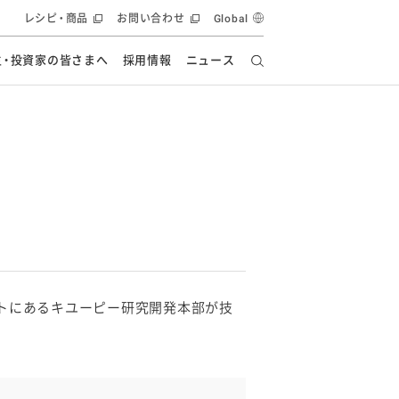
レシピ・商品
お問い合わせ
Global
主・投資家の皆さまへ
採用情報
ニュース
ーズ教室
要
の有効活用・循環
フルーツ ソリューション
食創造研究
ー
健康への貢献
イノベーションストーリー
ナンス
ラス（見学施設）
統合報告書
統合報告書
オフィシャルブログ
報告書
・エンタメ
方針
ーピーグループ
食生活アカデミー
オフィシャルブログ
ィシャルブログ
トにあるキユーピー研究開発本部が技
・施設用商品