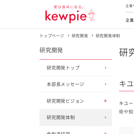
企業
企業
トップページ
研究開発
研究開発体制
食育活動
トップ
トップ
市販用
本部長
個人
気候変
ファイ
技術ソ
IR
研究開発
研
持続可
IR
食をテー
品質と
免責
研究開発トップ
とってお
対照表
海外にお
キユ
本部長メッセージ
イニシ
グルー
研究開発ビジョン
キユー
サステ
術や知
アプローチ1 健康寿命
研究開発体制
延伸に貢献
お客様相