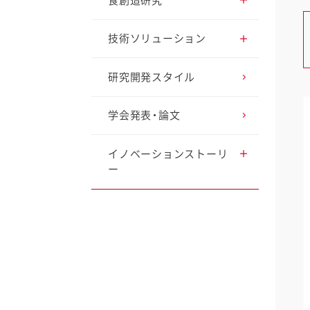
食創造研究
アプローチ2 循環型経
済を実現
調理・調味料の研究
技術ソリューション
アプローチ3 楽しく健
野菜の研究
おいしさの研究
研究開発スタイル
康的な食生活を創造
ファイン
卵の研究
健康・栄養の研究
学会発表・論文
アプローチ4 自分らし
いライフスタイルを応
援
ファインケミカルの研
独自素材の研究
イノベーションストーリ
究
ー
アプローチ5 先端技術
容器包装の研究
で食の可能性を切り開
世界のお客様のために
研究レポート ポテト
く
サラダに見る、地域毎
の食の嗜好性との関連
性
研究レポート マヨネ
ーズの摂取がご飯摂取