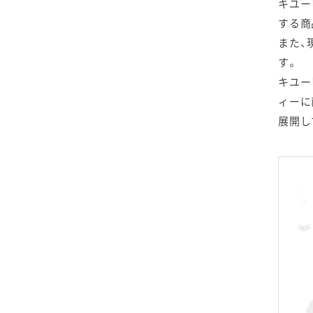
キユー
する商
独自素材へのこだわり
また、
熟成卵黄 Vol.1
す。
キユー
プロジェクトストーリ
ィーに
ー 酢酸菌で社会の健
康課題解決に貢献する
展開し
プロジェクトストーリ
ー 卵白ペプチド アス
リートへの貢献
プロジェクトストーリ
ー ノロウイルス不活
化への挑戦
プロジェクトストーリ
ー 日本からアジアへ