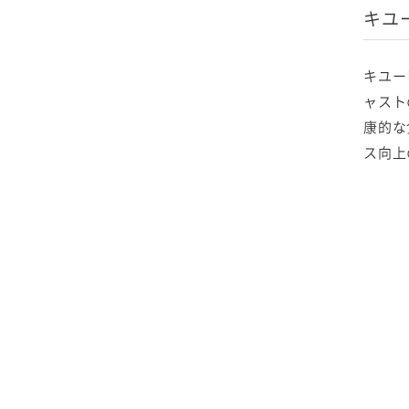
サラダが食後の血糖値
キユ
上昇を抑制する効果の
検討
キユー
研究レポート リサイ
ャスト
クルペットボトル 活
康的な
用に向けた安全性確認
ス向上
研究レポート 卵アレ
ルギーに向き合う研究
で子どもたちを笑顔
に！
研究レポート マヨネ
ーズの「口どけ」の定
量化に成功
研究レポート 食品の
咀嚼回数や咀嚼効果