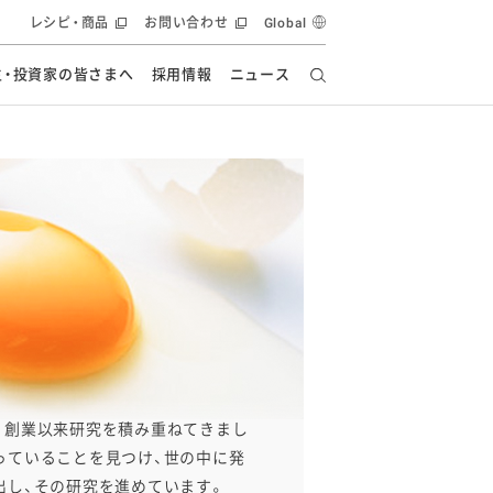
レシピ・商品
お問い合わせ
Global
主・投資家の皆さまへ
採用情報
ニュース
ーズ教室
要
の有効活用・循環
フルーツ ソリューション
食創造研究
ー
健康への貢献
イノベーションストーリー
ナンス
ラス（見学施設）
統合報告書
統合報告書
オフィシャルブログ
報告書
・エンタメ
方針
ーピーグループ
食生活アカデミー
オフィシャルブログ
ィシャルブログ
、創業以来研究を積み重ねてきまし
っていることを見つけ、世の中に発
・施設用商品
出し、その研究を進めています。