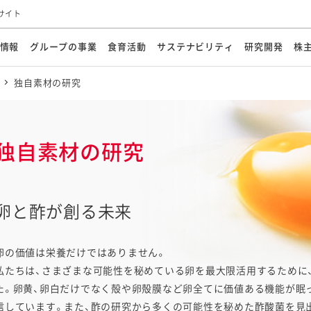
サイト
情報
グループの事業
食育活動
サステナビリティ
研究開発
株
独自素材の研究
方針
メッセージ
メッセージ
メッセージ
投資家の皆さまへ
基本方針
研究開発ビジョン
業務用
経営情報
食育活動の歩み
サステナビリティマネジメント
キユーピーの約束
海外
研究開発体制
業績・財務
マヨネ
会社概
資源
動への対応
ンケミカル
リューション
ライブラリ
研究開発スタイル
株式情報
生物多様性の保全
学会発表・論文
IRカレンダ
食と
能な調達
よくあるご質問
ディスクロージャーポリシー
人権の尊重
電子公告
ガバ
マにした講演会
オープンキッチン（工場見学）
マヨテ
独自素材
の研究
安全・安心
事項
開示方針
各種
きレシピ
商品情報
体験
ESGデータ集
各種
ける食育活動
食に関する情報提供
アチブ・加盟団体
社会・環境活動の歴史
キユ
卵と酢が創る未来
オフ
プ各社の
ナビリティ活動
卵の価値は栄養だけではありません。
私たちは、さまざまな可能性を秘めている卵を最大限活用するために
た。卵黄、卵白だけでなく殻や卵殻膜など卵全てに価値ある機能が眠
談室
業務用商品
病院
信しています。また、酢の研究から多くの可能性を秘めた酢酸菌を見