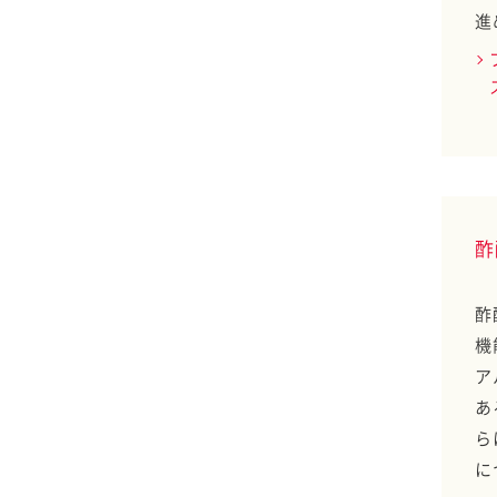
もの心の成長に貢献す
進
る
研究レポート ピーマ
ンの苦味研究で野菜を
好きな子どもたちを増
やす
研究レポート ポテト
サラダが食後の血糖値
酢
上昇を抑制する効果の
検討
酢
機
研究レポート リサイ
ア
クルペットボトル 活
用に向けた安全性確認
あ
ら
研究レポート 卵アレ
に
ルギーに向き合う研究