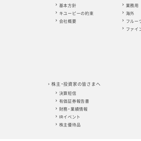
ー 卵白ペプチド アス
基本方針
業務用
リートへの貢献
キユーピーの約束
海外
会社概要
フルー
ファイ
プロジェクトストーリ
ー ノロウイルス不活
化への挑戦
プロジェクトストーリ
ー 日本からアジアへ
株主・投資家の皆さまへ
決算短信
有価証券報告書
財務・業績情報
IRイベント
株主優待品