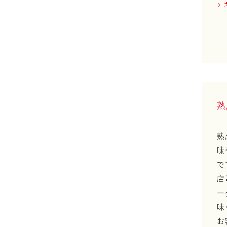
で子どもたちを笑顔
に！
研究レポート マヨネ
ーズの「口どけ」の定
量化に成功
研究レポート 食品の
熟
咀嚼回数や咀嚼効果
研究レポート 乳化油
熟
脂添加炊飯米の食後血
味
糖値
で
店
研究レポート メタボ
ー
ロミクス 鶏卵品質評
味
価技術
お