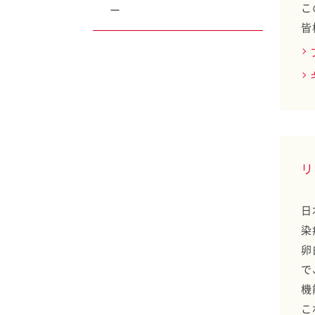
こ
ー
皆
研究レポート ポテト
サラダに見る、地域毎
の食の嗜好性との関連
性
研究レポート マヨネ
ーズの摂取がご飯摂取
後の血糖応答に及ぼす
リ
影響
日
研究レポート サラダ
染
がもたらす情緒的な価
値を探る研究が始動
卵
で
研究レポート 親子で
機
料理をする経験が子ど
こ