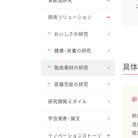
食創造研究
アプローチ2 循環型経
済を実現
調理・調味料の研究
技術ソリューション
アプローチ3 楽しく健
野菜の研究
おいしさの研究
康的な食生活を創造
ファイン
卵の研究
健康・栄養の研究
アプローチ4 自分らし
いライフスタイルを応
具体
援
ファインケミカルの研
独自素材の研究
究
アプローチ5 先端技術
容器包装の研究
で食の可能性を切り開
世界のお客様のために
く
卵
研究開発スタイル
卵
学会発表・論文
活
成
イノベーションストーリ