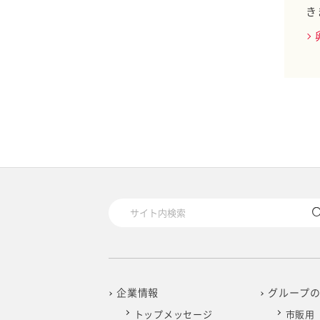
き
研究レポート 酢酸菌
の分泌型免疫グロブリ
ンA量
独自素材へのこだわり
熟成卵黄 Vol.3
独自素材へのこだわり
熟成卵黄 Vol.2
独自素材へのこだわり
熟成卵黄 Vol.1
プロジェクトストーリ
ー 酢酸菌で社会の健
康課題解決に貢献する
企業情報
グループ
トップメッセージ
市販用
プロジェクトストーリ