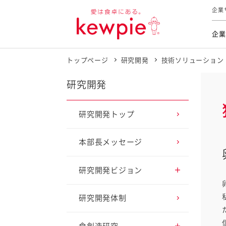
企業
企業
トップページ
研究開発
技術ソリューション
食育活動
トップ
トップ
市販用
本部長
個人
気候変
ファイ
技術ソ
IR
研究開発
持続可
IR
食をテー
品質と
免責
研究開発トップ
とってお
対照表
海外にお
本部長メッセージ
イニシ
グルー
研究開発ビジョン
サステ
アプローチ1 健康寿命
研究開発体制
延伸に貢献
お客様相