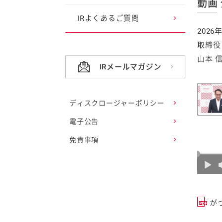
動画
株主優待情報
IRよくあるご質問
202
株主総会
取締役
山本 
IRメールマガジン
株式に関する手続き
株式・株主の状況
ディスクロージャーポリシー
電子公告
株価情報
免責事項
社債・格付
アナリスト・カバレッ
ジ
が