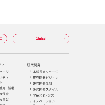
Global
Global
ティ
研究開発
セージ
本部長メッセージ
リティ
研究開発ビジョン
ト
研究開発体制
活用・循環
研究開発スタイル
の保全
学会発表・論文
の貢献
イノベーション