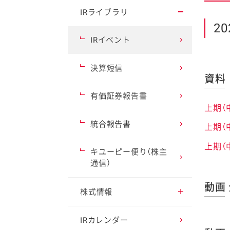
2030ビジョン・
業績ハイライト（通期/
IRライブラリ
中期経営計画
四半期）
2
IRイベント
事業等のリスク
セグメント別情報（通
期/四半期）
決算短信
ファイン
資料
コーポレート・ガバナ
ンス
キャッシュ・フロー
有価証券報告書
上期（
ESG情報
財務データ
統合報告書
上期（
事業のなりたち
上期（
キユーピー便り（株主
通信）
事業内容
動画
株式情報
海外展開
配当情報
IRカレンダー
ビジネスモデル