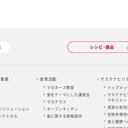
レシピ・商品
レシピ・商品
年度 決算説明会資料（3.7MB）
年度 決算説明資料（2.37MB）
明資料（1.45MB）
明資料（2.03MB）
明資料（1.79MB）
明資料（1.78MB）
明会資料（アナリスト・機関投資家向け）（1.15MB）
ナリスト向け2018年度 期末決算説明会（783KB）
ナリスト向け2017年度 期末決算説明会（1.7MB）
の事業
食育活動
サステナビリ
マヨネーズ教室
トップメッ
5年度 決算説明会資料（スクリプト付き）（2.56MB）
4年度 決算説明資料（スクリプト付き）（2.7MB）
明会資料（スクリプト付き）（1.75MB）
ナリスト向け2019-2021年度 中期経営計画説明会（1.7MB）
食をテーマにした講演会
サステナビ
5年度 決算説明会質疑応答（607KB）
4年度 決算説明会質疑応答（507KB）
明会質疑応答（536KB）
マネジメン
版】
マヨテラス
資源の有効
ツソリューション
オープンキッチン
生物多様性
ンケミカル
食に関する情報提供
年度 決算説明資料（1010KB）
食と健康へ
 全データ
 全データ
 全データ