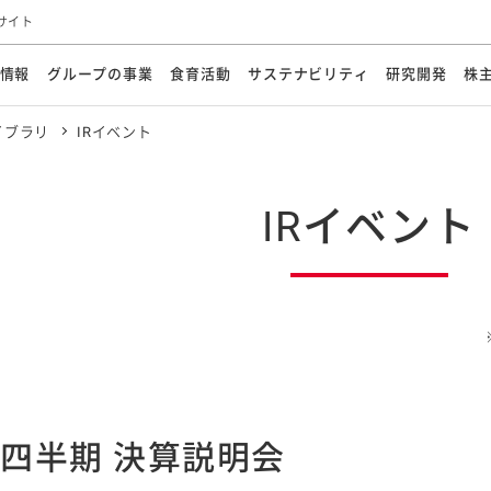
サイト
情報
グループの事業
食育活動
サステナビリティ
研究開発
株
イブラリ
IRイベント
方針
メッセージ
メッセージ
メッセージ
投資家の皆さまへ
基本方針
研究開発ビジョン
業務用
経営情報
食育活動の歩み
サステナビリティマネジメント
キユーピーの約束
海外
研究開発体制
業績・財務
マヨネ
会社概
資源
動への対応
ンケミカル
リューション
ライブラリ
研究開発スタイル
株式情報
生物多様性の保全
学会発表・論文
IRカレンダ
食と
IRイベント
能な調達
よくあるご質問
ディスクロージャーポリシー
人権の尊重
電子公告
ガバ
マにした講演会
オープンキッチン（工場見学）
マヨテ
安全・安心
事項
開示方針
各種
きレシピ
商品情報
体験
ESGデータ集
各種
ける食育活動
食に関する情報提供
アチブ・加盟団体
社会・環境活動の歴史
キユ
オフ
プ各社の
ナビリティ活動
2四半期 決算説明会
談室
業務用商品
病院