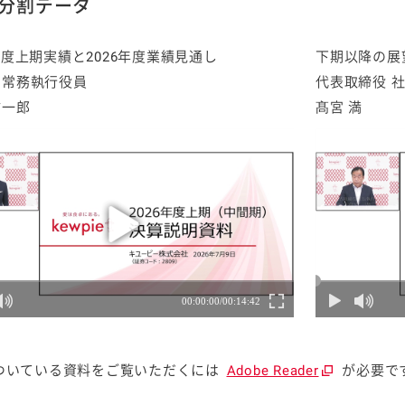
 分割データ
6年度上期実績と2026年度業績見通し
下期以降の展
 常務執行役員
代表取締役 
信一郎
髙宮 満
ついている資料をご覧いただくには
Adobe Reader
が必要で