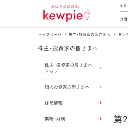
企業
企業
トップページ
株主・投資家の皆さまへ
IRラ
食育活動
トップ
トップ
市販用
本部長
個人
気候変
ファイ
技術ソ
IR
株主・投資家の皆さまへ
持続可
IR
食をテー
品質と
免責
株主・投資家の皆さまへ
トップ
とってお
対照表
海外にお
イニシ
個人投資家の皆さまへ
グルー
サステ
経営情報
第
トップメッセージ
業績・財務
お客様相