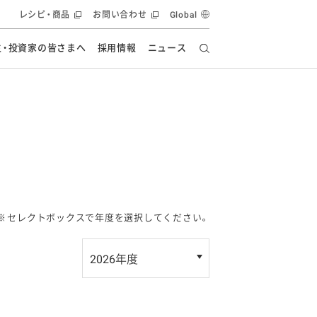
レシピ・商品
お問い合わせ
Global
主・投資家の皆さまへ
採用情報
ニュース
ーズ教室
要
の有効活用・循環
フルーツ ソリューション
食創造研究
ー
健康への貢献
イノベーションストーリー
ナンス
ラス（見学施設）
統合報告書
統合報告書
オフィシャルブログ
報告書
・エンタメ
方針
ーピーグループ
食生活アカデミー
オフィシャルブログ
ィシャルブログ
※
セレクトボックスで年度を選択してください。
・施設用商品