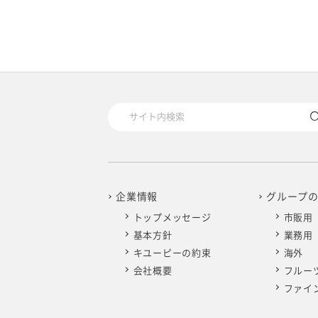
資料
資料
資料
資料
資料
資料
資料
資料
資料
2025
2024
決算説
決算説
決算説
決算説
決算説
証券ア
証券ア
企業情報
グループ
トップメッセージ
市販用
202
202
決算説
証券ア
基本方針
業務用
202
202
決算説
【分割
キユーピーの約束
海外
会社概要
フルー
ファイ
2020
動画
動画
動画