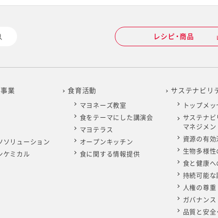
レシピ・商品
の事業
食育活動
サステナビリ
マヨネーズ教室
トップメッ
食をテーマにした講演会
サステナビ
マネジメン
マヨテラス
資源の有効
ツソリューション
オープンキッチン
生物多様性
ンケミカル
食に関する情報提供
食と健康へ
持続可能な
人権の尊重
ガバナンス
品質と安全