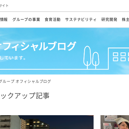
サイト
情報
グループの事業
食育活動
サステナビリティ
研究開発
株
方針
メッセージ
メッセージ
メッセージ
投資家の皆さまへ
基本方針
研究開発ビジョン
業務用
経営情報
食育活動の歩み
サステナビリティマネジメント
キユーピーの約束
海外
研究開発体制
業績・財務
マヨネ
会社概
資源
動への対応
ンケミカル
リューション
ライブラリ
研究開発スタイル
株式情報
生物多様性の保全
学会発表・論文
IRカレンダ
食と
能な調達
よくあるご質問
ディスクロージャーポリシー
人権の尊重
電子公告
ガバ
マにした講演会
オープンキッチン（工場見学）
マヨテ
安全・安心
事項
開示方針
各種
きレシピ
商品情報
体験
ESGデータ集
各種
ける食育活動
食に関する情報提供
グループ オフィシャルブログ
アチブ・加盟団体
社会・環境活動の歴史
キユ
オフ
ックアップ記事
プ各社の
ナビリティ活動
談室
業務用商品
病院