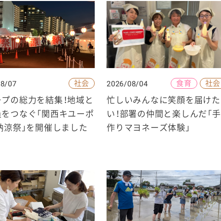
社会
食育
社会
08/07
2026/08/04
ープの総力を結集！地域と
忙しいみんなに笑顔を届けた
員をつなぐ「関西キユーポ
い！部署の仲間と楽しんだ「手
納涼祭」を開催しました
作りマヨネーズ体験」