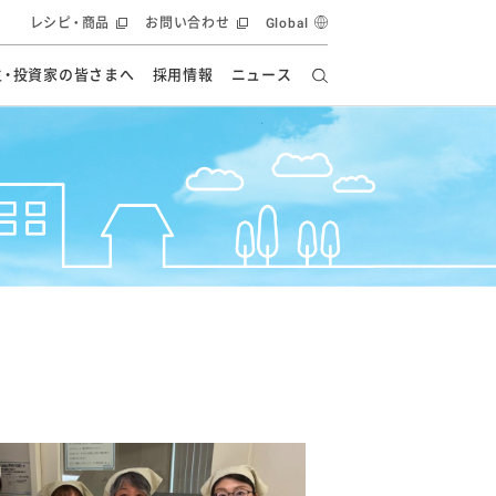
レシピ・商品
お問い合わせ
Global
主・投資家の皆さまへ
採用情報
ニュース
ーズ教室
要
の有効活用・循環
フルーツ ソリューション
食創造研究
ー
健康への貢献
イノベーションストーリー
ナンス
ラス（見学施設）
統合報告書
統合報告書
オフィシャルブログ
報告書
・エンタメ
方針
ーピーグループ
食生活アカデミー
オフィシャルブログ
ィシャルブログ
・施設用商品