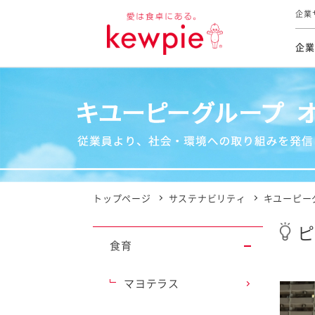
企業
企業
食育活動
トップ
トップ
市販用
本部長
個人
気候変
ファイ
技術ソ
IR
持続可
IR
食をテー
品質と
免責
とってお
対照表
海外にお
トップページ
サステナビリティ
キユーピー
イニシ
ピ
グルー
食育
サステ
マヨテラス
お客様相