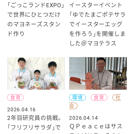
「ごっこランドEXPO」
イースターイベント
で世界にひとつだけ
「ゆでたまごポテサラ
のマヨネーズスタン
でイースターエッグ
ド作り
を作ろう」を開催しま
した＠マヨテラス
食育
環境
食育
社
会
2026.04.16
2年目研究員の挑戦。
2026.04.14
ＱＰｅａｃｅはサス
「フリフリサラダ」で