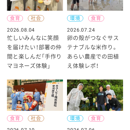
食育
社会
環境
食育
2026.08.04
2026.07.24
忙しいみんなに笑顔
卵の殻がつなぐサス
を届けたい！部署の仲
テナブルな米作り。
間と楽しんだ「手作り
あらい農産での田植
マヨネーズ体験」
え体験レポ！
食育
社会
環境
食育
2026.07.10
2026.07.06