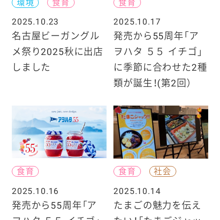
環境
食育
食育
2025.10.23
2025.10.17
名古屋ビーガングル
発売から55周年「ア
メ祭り2025秋に出店
ヲハタ ５５ イチゴ」
しました
に季節に合わせた2種
類が誕生！(第2回）
食育
食育
社会
2025.10.16
2025.10.14
発売から55周年「ア
たまごの魅力を伝え