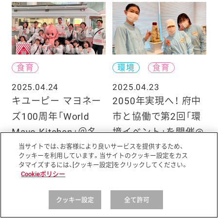
食育
環境
食育
2025.04.24
2025.04.23
キユーピー マヨネー
2050年実現へ！ 府中
ズ100周年「World
市と協働で第2回「環
Mayo Kitchen」＠名
境イベント」を開催@
古屋
マヨテラス
当サイトでは、お客様により良いサービスを提供するため、
クッキーを利用しています。当サイトのクッキー設定をカス
タマイズするには、[クッキー設定]をクリックしてください。
Cookieポリシー
クッキー設定
全て許可