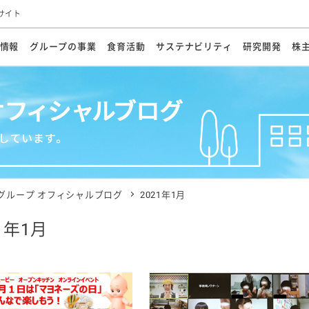
サイト
情報
グループの事業
食育活動
サステナビリティ
研究開発
株
方針
メッセージ
メッセージ
メッセージ
投資家の皆さまへ
基本方針
研究開発ビジョン
業務用
経営情報
食育活動の歩み
サステナビリティマネジメント
キユーピーの約束
海外
研究開発体制
業績・財務
マヨネ
会社概
資源
動への対応
ンケミカル
リューション
ライブラリ
研究開発スタイル
株式情報
生物多様性の保全
学会発表・論文
IRカレンダ
食と
能な調達
よくあるご質問
ディスクロージャーポリシー
人権の尊重
電子公告
ガバ
マにした講演会
オープンキッチン（工場見学）
マヨテ
安全・安心
事項
開示方針
各種
きレシピ
商品情報
体験
ESGデータ集
各種
ける食育活動
食に関する情報提供
グループ オフィシャルブログ
2021年1月
アチブ・加盟団体
社会・環境活動の歴史
キユ
オフ
21年1月
プ各社の
ナビリティ活動
談室
業務用商品
病院