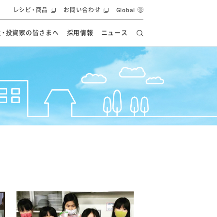
レシピ・商品
お問い合わせ
Global
主・投資家の皆さまへ
採用情報
ニュース
ーズ教室
要
の有効活用・循環
フルーツ ソリューション
食創造研究
ー
健康への貢献
イノベーションストーリー
ナンス
ラス（見学施設）
統合報告書
統合報告書
オフィシャルブログ
報告書
・エンタメ
方針
ーピーグループ
食生活アカデミー
オフィシャルブログ
ィシャルブログ
・施設用商品