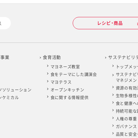
レシピ・商品
の事業
食育活動
サステナビリ
マヨネーズ教室
トップメッ
食をテーマにした講演会
サステナビ
マネジメン
マヨテラス
資源の有効
ツソリューション
オープンキッチン
生物多様性
ンケミカル
食に関する情報提供
食と健康へ
持続可能な
人権の尊重
ガバナンス
品質と安全