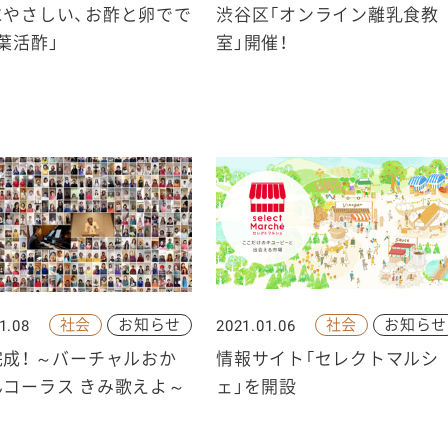
にやさしい、お酢と卵でで
渋谷区「オンライン離乳食教
葉活酢」
室」開催！
社会
お知らせ
社会
お知らせ
1.08
2021.01.06
成！ ～バーチャルおか
情報サイト「セレクトマルシ
んコーラス きみ歌えよ～
ェ」を開設