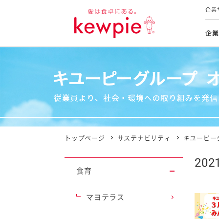
企業
企業
食育活動
トップ
トップ
市販用
本部長
個人
気候変
ファイ
技術ソ
IR
持続可
IR
食をテー
品質と
免責
とってお
対照表
海外にお
トップページ
サステナビリティ
キユーピー
イニシ
20
グルー
食育
サステ
マヨテラス
お客様相