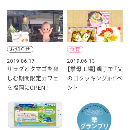
お知らせ
食育
2019.06.17
2019.06.13
サラダとタマゴを楽
【挙母工場】親子で『父
しむ期間限定カフェ
の日クッキング』イベ
を福岡にOPEN！
ント