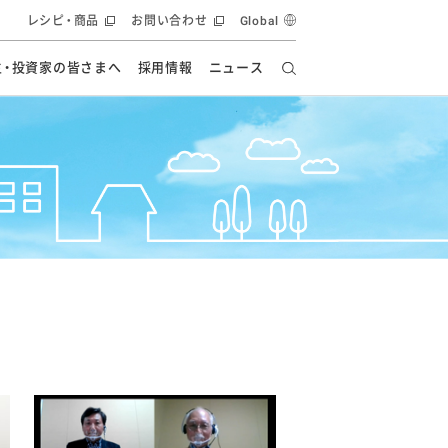
レシピ・商品
お問い合わせ
Global
主・投資家の皆さまへ
採用情報
ニュース
ーズ教室
要
の有効活用・循環
フルーツ ソリューション
食創造研究
ー
健康への貢献
イノベーションストーリー
ナンス
ラス（見学施設）
統合報告書
統合報告書
オフィシャルブログ
報告書
・エンタメ
方針
ーピーグループ
食生活アカデミー
オフィシャルブログ
ィシャルブログ
・施設用商品