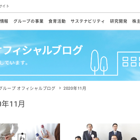
サイト
情報
グループの事業
食育活動
サステナビリティ
研究開発
株
方針
メッセージ
メッセージ
メッセージ
投資家の皆さまへ
基本方針
研究開発ビジョン
業務用
経営情報
食育活動の歩み
サステナビリティマネジメント
キユーピーの約束
海外
研究開発体制
業績・財務
マヨネ
会社概
資源
動への対応
ンケミカル
リューション
ライブラリ
研究開発スタイル
株式情報
生物多様性の保全
学会発表・論文
IRカレンダ
食と
能な調達
よくあるご質問
ディスクロージャーポリシー
人権の尊重
電子公告
ガバ
マにした講演会
オープンキッチン（工場見学）
マヨテ
安全・安心
事項
開示方針
各種
きレシピ
商品情報
体験
ESGデータ集
各種
ける食育活動
食に関する情報提供
グループ オフィシャルブログ
2020年11月
アチブ・加盟団体
社会・環境活動の歴史
キユ
オフ
0年11月
プ各社の
ナビリティ活動
談室
業務用商品
病院