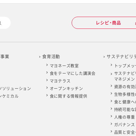
レシピ・商品
の事業
食育活動
サステナビリ
マヨネーズ教室
トップメッ
食をテーマにした講演会
サステナビ
マネジメン
マヨテラス
資源の有効
ツソリューション
オープンキッチン
生物多様性
ンケミカル
食に関する情報提供
食と健康へ
持続可能な
人権の尊重
ガバナンス
品質と安全