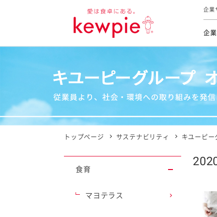
企業
企業
食育活動
トップ
トップ
市販用
本部長
個人
気候変
ファイ
技術ソ
IR
持続可
IR
食をテー
品質と
免責
とってお
対照表
海外にお
トップページ
サステナビリティ
キユーピー
イニシ
202
グルー
食育
サステ
マヨテラス
お客様相