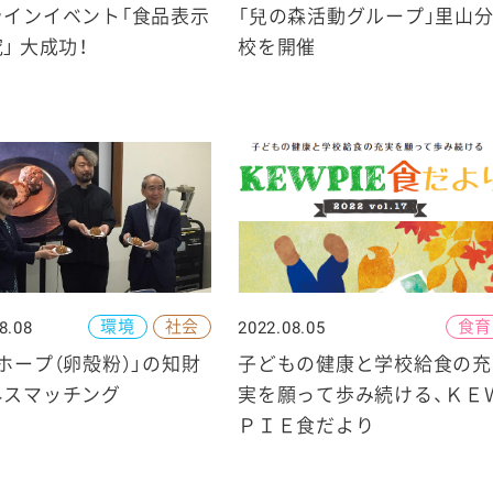
ラインイベント「食品表示
「兒の森活動グループ」里山
」 大成功！
校を開催
環境
社会
食育
8.08
2022.08.05
ホープ（卵殻粉）」の知財
子どもの健康と学校給食の充
ネスマッチング
実を願って歩み続ける、ＫＥ
ＰＩＥ食だより