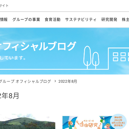
サイト
情報
グループの事業
食育活動
サステナビリティ
研究開発
株
方針
メッセージ
メッセージ
メッセージ
投資家の皆さまへ
基本方針
研究開発ビジョン
業務用
経営情報
食育活動の歩み
サステナビリティマネジメント
キユーピーの約束
海外
研究開発体制
業績・財務
マヨネ
会社概
資源
動への対応
ンケミカル
リューション
ライブラリ
研究開発スタイル
株式情報
生物多様性の保全
学会発表・論文
IRカレンダ
食と
能な調達
よくあるご質問
ディスクロージャーポリシー
人権の尊重
電子公告
ガバ
マにした講演会
オープンキッチン（工場見学）
マヨテ
安全・安心
事項
開示方針
各種
きレシピ
商品情報
体験
ESGデータ集
各種
ける食育活動
食に関する情報提供
グループ オフィシャルブログ
2022年8月
アチブ・加盟団体
社会・環境活動の歴史
キユ
オフ
22年8月
プ各社の
ナビリティ活動
談室
業務用商品
病院