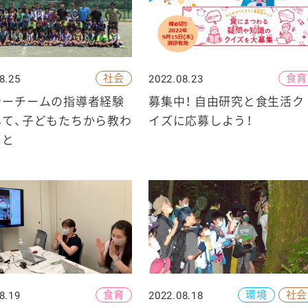
社会
食育
8.25
2022.08.23
ケミカル
カーチームの指導者経験
募集中！ 自由研究と食生活ク
して、子どもたちから教わ
イズに応募しよう！
こと
食育
環境
社会
8.19
2022.08.18