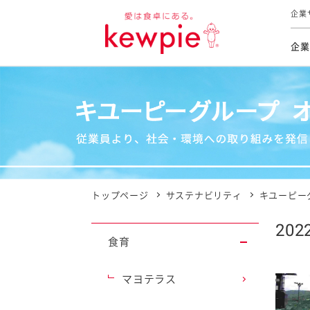
企業
企業
食育活動
トップ
トップ
市販用
本部長
個人
気候変
ファイ
技術ソ
IR
持続可
IR
食をテー
品質と
免責
とってお
対照表
海外にお
トップページ
サステナビリティ
キユーピー
イニシ
20
グルー
食育
サステ
マヨテラス
お客様相