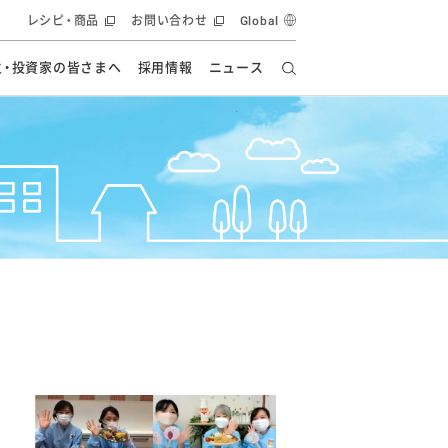
レシピ・商品
お問い合わせ
Global
主・投資家の皆さまへ
採用情報
ニュース
ーズ教室
要
の有効活用・循環
フルーツ ソリューション
食創造研究
ー
健康への貢献
イノベーションストーリー
ナンス
ラス（見学施設）
統合報告書
統合報告書
オフィシャルブログ
報告書
・エンタメ
方針
ーピーグループ
食生活アカデミー
オフィシャルブログ
ィシャルブログ
・施設用商品