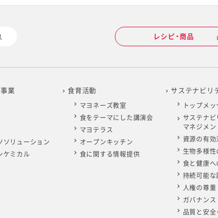
レシピ・商品
の事業
食育活動
サステナビリ
マヨネーズ教室
トップメッ
食をテーマにした講演会
サステナビ
マネジメン
マヨテラス
資源の有効
ツソリューション
オープンキッチン
生物多様性
ンケミカル
食に関する情報提供
食と健康へ
持続可能な
人権の尊重
ガバナンス
品質と安全