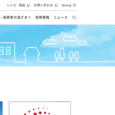
レシピ・商品
お問い合わせ
Global
主・投資家の皆さまへ
採用情報
ニュース
ーズ教室
要
の有効活用・循環
フルーツ ソリューション
食創造研究
ー
健康への貢献
イノベーションストーリー
ナンス
ラス（見学施設）
統合報告書
統合報告書
オフィシャルブログ
報告書
・エンタメ
方針
ーピーグループ
食生活アカデミー
オフィシャルブログ
ィシャルブログ
・施設用商品