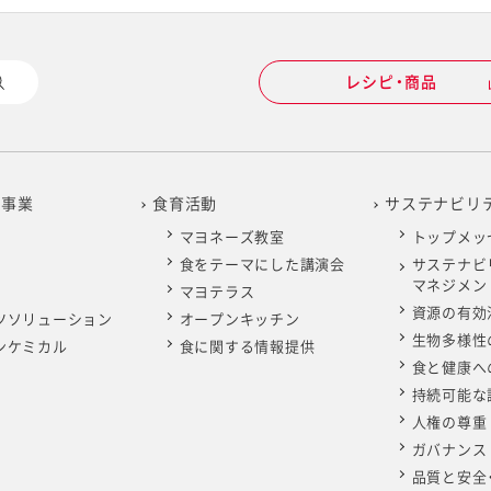
レシピ・商品
の事業
食育活動
サステナビリ
マヨネーズ教室
トップメッ
食をテーマにした講演会
サステナビ
マネジメン
マヨテラス
資源の有効
ツソリューション
オープンキッチン
生物多様性
ンケミカル
食に関する情報提供
食と健康へ
持続可能な
人権の尊重
ガバナンス
品質と安全