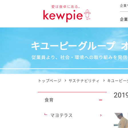
企業
企業
食育活動
トップ
トップ
市販用
本部長
個人
気候変
ファイ
技術ソ
IR
持続可
IR
食をテー
品質と
免責
とってお
対照表
海外にお
トップページ
サステナビリティ
キユーピー
イニシ
20
グルー
食育
サステ
マヨテラス
お客様相