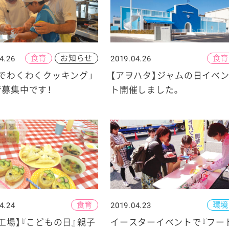
食育
お知らせ
食育
4.26
2019.04.26
ケミカル
でわくわくクッキング」
【アヲハタ】ジャムの日イベ
者募集中です！
ト開催しました。
食育
環境
4.24
2019.04.23
工場】『こどもの日』親子
イースターイベントで『フー