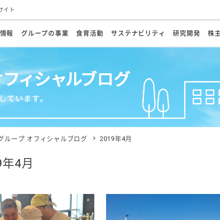
サイト
情報
グループの事業
食育活動
サステナビリティ
研究開発
株
方針
メッセージ
メッセージ
メッセージ
投資家の皆さまへ
基本方針
研究開発ビジョン
業務用
経営情報
食育活動の歩み
サステナビリティマネジメント
キユーピーの約束
海外
研究開発体制
業績・財務
マヨネ
会社概
資源
動への対応
ンケミカル
リューション
ライブラリ
研究開発スタイル
株式情報
生物多様性の保全
学会発表・論文
IRカレンダ
食と
能な調達
よくあるご質問
ディスクロージャーポリシー
人権の尊重
電子公告
ガバ
マにした講演会
オープンキッチン（工場見学）
マヨテ
安全・安心
事項
開示方針
各種
きレシピ
商品情報
体験
ESGデータ集
各種
ける食育活動
食に関する情報提供
グループ オフィシャルブログ
2019年4月
アチブ・加盟団体
社会・環境活動の歴史
キユ
オフ
19年4月
プ各社の
ナビリティ活動
談室
業務用商品
病院