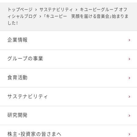
2025年5月
2024年6月
2023年7月
2022年8月
2021年9月
2020年10月
2019年11月
トップページ
サステナビリティ
キユーピーグループ オフ
ィシャルブログ
「キユーピー 笑顔を届ける音楽会」始まりま
2025年4月
2024年5月
2023年6月
2022年7月
2021年8月
2020年9月
2019年10月
した！
企業情報
2025年3月
2024年4月
2023年5月
2022年6月
2021年7月
2020年8月
2019年9月
グループの事業
2025年2月
2024年3月
2023年4月
2022年5月
2021年6月
2020年7月
2019年8月
食育活動
2025年1月
2024年2月
2023年3月
2022年4月
2021年5月
2020年6月
2019年7月
サステナビリティ
2024年1月
2023年2月
2022年3月
2021年4月
2020年5月
2019年6月
研究開発
2023年1月
2022年2月
2021年3月
2020年4月
2019年5月
株主・投資家の皆さまへ