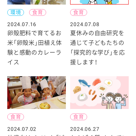
環境
食育
食育
2024.07.16
2024.07.08
卵殻肥料で育てるお
夏休みの自由研究を
米「卵殻米」田植え体
通じて子どもたちの
験と感動のカレーラ
「探究的な学び」を応
イス
援します！
食育
食育
2024.07.02
2024.06.27