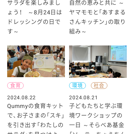
サラダを楽しみまし
自然の恵みと共に ～
ょう！ ～8月24日は
ヤマモモと「あすまる
ドレッシングの日で
さんキッチン」の取り
す～
組み～
食育
環境
社会
2024.08.22
2024.08.21
Qummyの食育キット
子どもたちと学ぶ環
で、お子さまの「スキ」
境ワークショップの
を引き出す「わたしの
一日 ～そらべあ基金