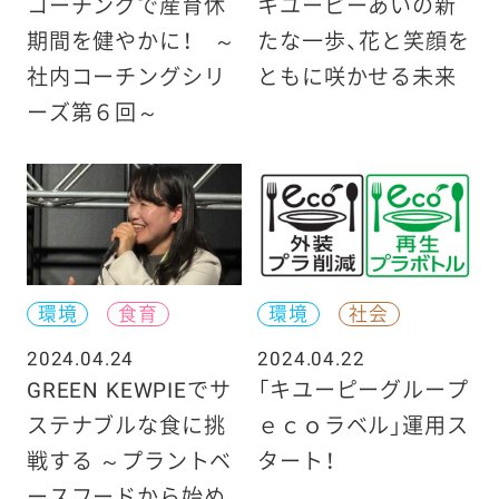
コーチングで産育休
キユーピーあいの新
期間を健やかに！ ～
たな一歩、花と笑顔を
社内コーチングシリ
ともに咲かせる未来
ーズ第６回～
環境
食育
環境
社会
2024.04.24
2024.04.22
GREEN KEWPIEでサ
「キユーピーグループ
ステナブルな食に挑
ｅｃｏラベル」運用ス
戦する ～プラントベ
タート！
ースフードから始め