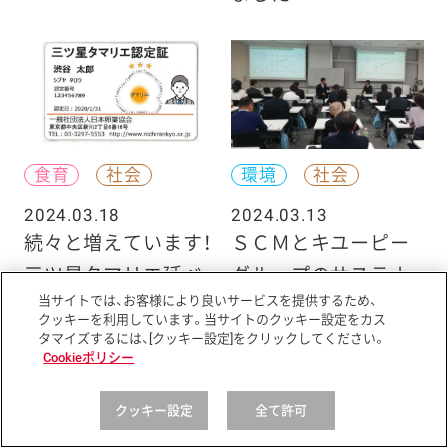
食育
社会
環境
社会
2024.03.18
2024.03.13
続々と増えています！
ＳＣＭとキユーピー
三ツ星タマリエ延べ
グループのサステナ
当サイトでは、お客様により良いサービスを提供するため、
９００人以上、五ツ星
ビリティ活動につい
クッキーを利用しています。当サイトのクッキー設定をカス
タマリエ３名（２０２
てご紹介
タマイズするには、[クッキー設定]をクリックしてください。
Cookieポリシー
３年）
クッキー設定
全て許可