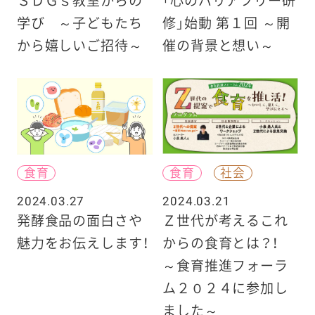
ＳＤＧｓ教室からの
「心のバリアフリー研
学び ～子どもたち
修」始動 第１回 ～開
から嬉しいご招待～
催の背景と想い～
食育
食育
社会
2024.03.27
2024.03.21
発酵食品の面白さや
Ｚ世代が考えるこれ
魅力をお伝えします！
からの食育とは？！
～食育推進フォーラ
ム２０２４に参加し
ました～