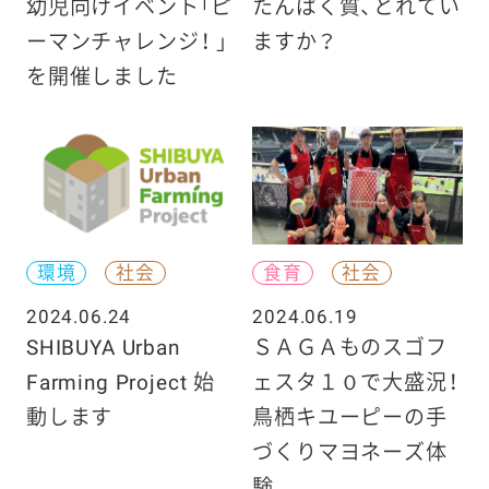
幼児向けイベント「ピ
たんぱく質、とれてい
ーマンチャレンジ！ 」
ますか？
を開催しました
環境
社会
食育
社会
2024.06.24
2024.06.19
SHIBUYA Urban
ＳＡＧＡものスゴフ
Farming Project 始
ェスタ１０で大盛況！
動します
鳥栖キユーピーの手
づくりマヨネーズ体
験