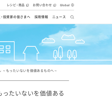
レシピ・商品
お問い合わせ
Global
主・投資家の皆さまへ
採用情報
ニュース
ーズ教室
要
の有効活用・循環
フルーツ ソリューション
食創造研究
ー
健康への貢献
イノベーションストーリー
ナンス
ラス（見学施設）
統合報告書
統合報告書
オフィシャルブログ
報告書
・エンタメ
方針
ル ～もったいないを価値あるものへ～
ーピーグループ
食生活アカデミー
オフィシャルブログ
ィシャルブログ
もったいないを価値ある
・施設用商品