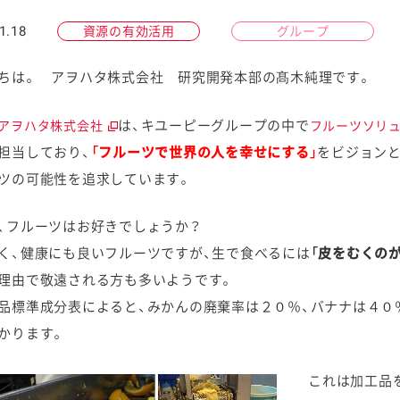
1.18
資源の有効活用
グループ
ちは。 アヲハタ株式会社 研究開発本部の髙木純理です。
ケミカル
は、キユーピーグループの中で
アヲハタ株式会社
フルーツソリ
担当しており、
「フルーツで世界の人を幸せにする」
をビジョン
ツの可能性を追求しています。
、フルーツはお好きでしょうか？
く、健康にも良いフルーツですが、生で食べるには
「皮をむくの
理由で敬遠される方も多いようです。
品標準成分表によると、みかんの廃棄率は２０％、バナナは４０
かります。
これは加工品