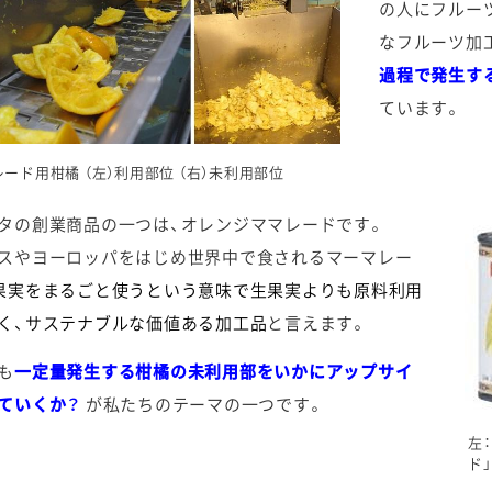
の人にフルー
なフルーツ加
過程で発生す
ています。
ード用柑橘 （左）利用部位 （右）未利用部位
タの創業商品の一つは、オレンジママレードです。
スやヨーロッパをはじめ世界中で食されるマーマレー
果実をまるごと使うという意味で生果実よりも原料利用
く、サステナブルな価値ある加工品
と言えます。
も
一定量発生する柑橘の未利用部をいかにアップサイ
ていくか？
が私たちのテーマの一つです。
左
ド