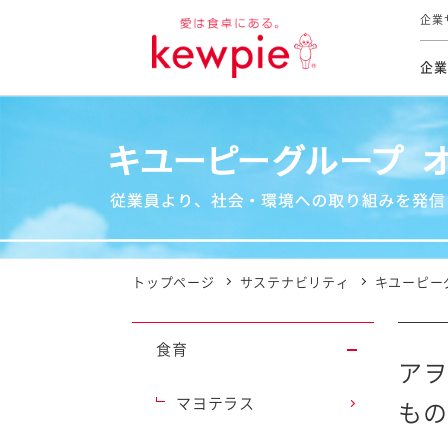
企業
企業
食育活動
トップ
トップ
市販用
本部長
個人
気候変
ファイ
技術ソ
IR
持続可
IR
食をテー
品質と
免責
とってお
対照表
海外にお
トップページ
サステナビリティ
キユーピー
イニシ
グルー
食育
サステ
アヲ
マヨテラス
もの
お客様相