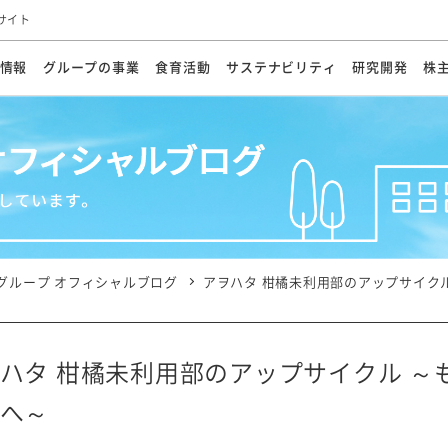
サイト
情報
グループの事業
食育活動
サステナビリティ
研究開発
株
方針
メッセージ
メッセージ
メッセージ
投資家の皆さまへ
基本方針
研究開発ビジョン
業務用
経営情報
食育活動の歩み
サステナビリティマネジメント
キユーピーの約束
海外
研究開発体制
業績・財務
マヨネ
会社概
資源
動への対応
ンケミカル
リューション
ライブラリ
研究開発スタイル
株式情報
生物多様性の保全
学会発表・論文
IRカレンダ
食と
能な調達
よくあるご質問
ディスクロージャーポリシー
人権の尊重
電子公告
ガバ
マにした講演会
オープンキッチン（工場見学）
マヨテ
安全・安心
事項
開示方針
各種
きレシピ
商品情報
体験
ESGデータ集
各種
ける食育活動
食に関する情報提供
グループ オフィシャルブログ
アヲハタ 柑橘未利用部のアップサイク
アチブ・加盟団体
社会・環境活動の歴史
キユ
オフ
プ各社の
ナビリティ活動
ハタ 柑橘未利用部のアップサイクル ～
へ～
談室
業務用商品
病院