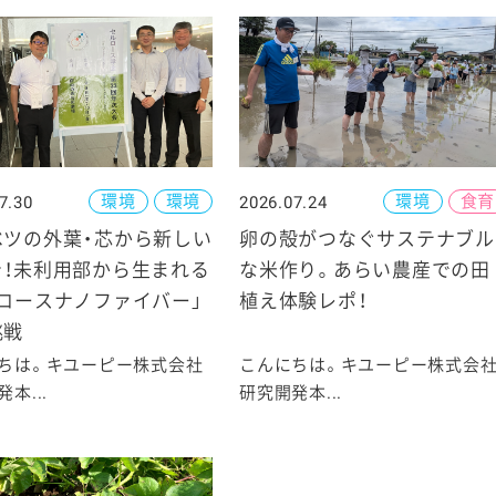
環境
環境
環境
食育
7.30
2026.07.24
ベツの外葉・芯から新しい
卵の殻がつなぐサステナブル
を！未利用部から生まれる
な米作り。あらい農産での田
ロースナノファイバー」
植え体験レポ！
挑戦
ちは。キユーピー株式会社
こんにちは。キユーピー株式会
本...
研究開発本...