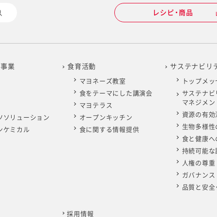
レシピ・商品
の事業
食育活動
サステナビリ
マヨネーズ教室
トップメッ
食をテーマにした講演会
サステナビ
マネジメン
マヨテラス
資源の有効
ツソリューション
オープンキッチン
生物多様性
ンケミカル
食に関する情報提供
食と健康へ
持続可能な
人権の尊重
ガバナンス
品質と安全
採用情報