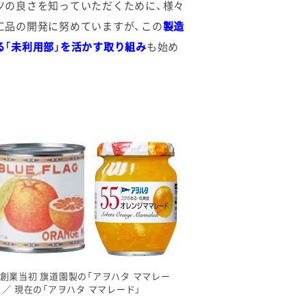
ツの良さを知っていただくために、様々
工品の開発に努めていますが、この
製造
る「未利用部」を活かす取り組み
も始め
：創業当初 旗道園製の「アヲハタ ママレー
」 ／ 現在の「アヲハタ ママレード」