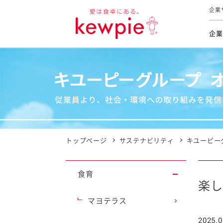
企業
企業
食育活動
トップ
トップ
市販用
本部長
個人
気候変
ファイ
技術ソ
IR
持続可
IR
食をテー
品質と
免責
とってお
対照表
海外にお
トップページ
サステナビリティ
キユーピー
イニシ
グルー
食育
サステ
楽し
マヨテラス
お客様相
2025.0