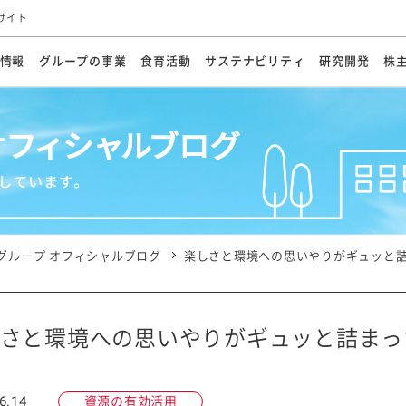
サイト
情報
グループの事業
食育活動
サステナビリティ
研究開発
株
方針
メッセージ
メッセージ
メッセージ
投資家の皆さまへ
基本方針
研究開発ビジョン
業務用
経営情報
食育活動の歩み
サステナビリティマネジメント
キユーピーの約束
海外
研究開発体制
業績・財務
マヨネ
会社概
資源
動への対応
ンケミカル
リューション
ライブラリ
研究開発スタイル
株式情報
生物多様性の保全
学会発表・論文
IRカレンダ
食と
能な調達
よくあるご質問
ディスクロージャーポリシー
人権の尊重
電子公告
ガバ
マにした講演会
オープンキッチン（工場見学）
マヨテ
安全・安心
事項
開示方針
各種
きレシピ
商品情報
体験
ESGデータ集
各種
ける食育活動
食に関する情報提供
グループ オフィシャルブログ
楽しさと環境への思いやりがギュッと詰
アチブ・加盟団体
社会・環境活動の歴史
キユ
オフ
プ各社の
ナビリティ活動
さと環境への思いやりがギュッと詰まっ
談室
業務用商品
病院
6.14
資源の有効活用