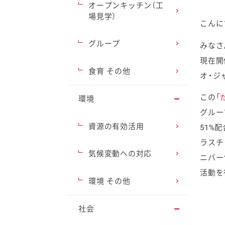
オープンキッチン（工
場見学）
こんに
グループ
みなさ
現在開
ファイン
食育 その他
オ・ジ
この「
環境
グルー
資源の有効活用
51%
ラスチ
気候変動への対応
ニバー
活動を
環境 その他
社会