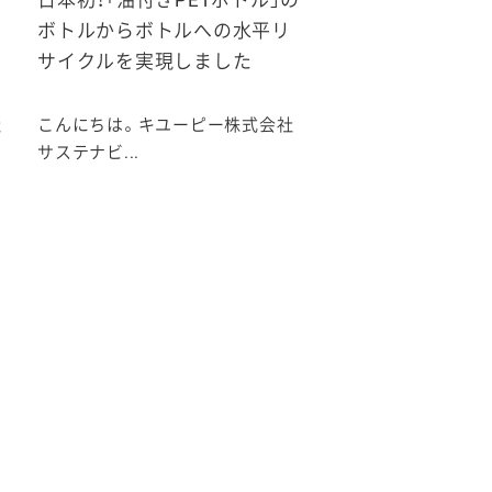
日本初！「油付きPETボトル」の
ボトルからボトルへの水平リ
サイクルを実現しました
社
こんにちは。キユーピー株式会社
サステナビ...