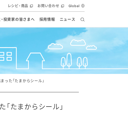
レシピ・商品
お問い合わせ
Global
主・投資家の皆さまへ
採用情報
ニュース
ーズ教室
要
の有効活用・循環
フルーツ ソリューション
食創造研究
ー
健康への貢献
イノベーションストーリー
ナンス
ラス（見学施設）
統合報告書
統合報告書
オフィシャルブログ
報告書
・エンタメ
方針
まった「たまからシール」
ーピーグループ
食生活アカデミー
オフィシャルブログ
ィシャルブログ
た「たまからシール」
・施設用商品