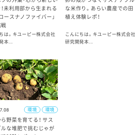
ベツの外葉・芯から新しい
卵の殻がつなぐサステナブル
を！未利用部から生まれる
な米作り。あらい農産での田
ロースナノファイバー」
植え体験レポ！
挑戦
ちは。キユーピー株式会社
こんにちは。キユーピー株式会
本...
研究開発本...
環境
環境
7.08
ら野菜を育てる！ サス
ブルな堆肥で挑むじゃが