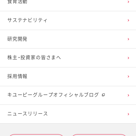
食育活動
2025年1月
2024年2月
2023年3月
2022年4月
2021年5月
2020年6月
2019年7月
サステナビリティ
2024年1月
2023年2月
2022年3月
2021年4月
2020年5月
2019年6月
研究開発
2023年1月
2022年2月
2021年3月
2020年4月
2019年5月
株主・投資家の皆さまへ
2022年1月
2021年2月
2020年3月
2019年4月
採用情報
2021年1月
2020年2月
2019年3月
キユーピーグループオフィシャルブログ
2020年1月
ニュースリリース