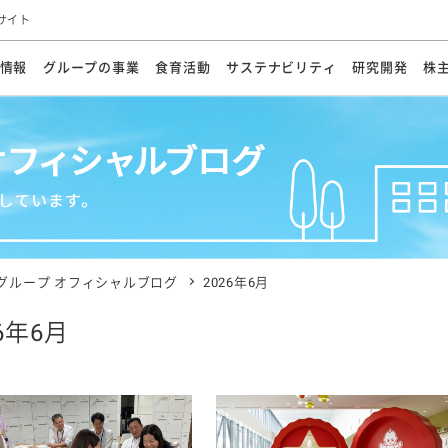
サイト
情報
グループの事業
食育活動
サステナビリティ
研究開発
株
方針
メッセージ
メッセージ
メッセージ
投資家の皆さまへ
基本方針
研究開発ビジョン
業務用
経営情報
食育活動の歩み
サステナビリティマネジメント
キユーピーの約束
海外
研究開発体制
業績・財務
マヨネ
会社概
資源
動への対応
ンケミカル
リューション
ライブラリ
研究開発スタイル
株式情報
生物多様性の保全
学会発表・論文
IRカレンダ
食と
能な調達
よくあるご質問
ディスクロージャーポリシー
人権の尊重
電子公告
ガバ
マにした講演会
オープンキッチン（工場見学）
マヨテ
安全・安心
事項
開示方針
各種
きレシピ
商品情報
体験
ESGデータ集
各種
ける食育活動
食に関する情報提供
グループ オフィシャルブログ
2026年6月
アチブ・加盟団体
社会・環境活動の歴史
キユ
オフ
26年6月
プ各社の
ナビリティ活動
談室
業務用商品
病院