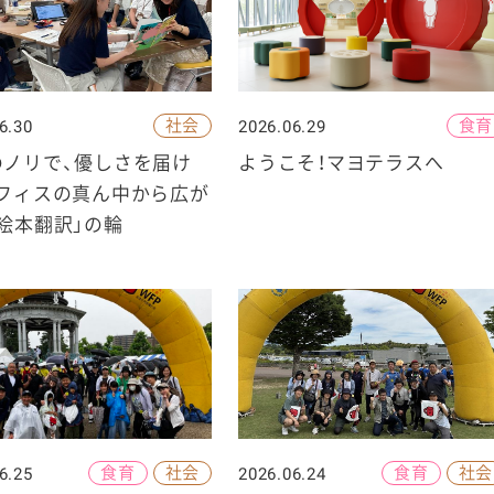
社会
食育
6.30
2026.06.29
ケミカル
のノリで、優しさを届け
ようこそ！マヨテラスへ
オフィスの真ん中から広が
絵本翻訳」の輪
食育
社会
食育
社会
6.25
2026.06.24