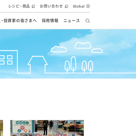
レシピ・商品
お問い合わせ
Global
主・投資家の皆さまへ
採用情報
ニュース
ーズ教室
要
の有効活用・循環
フルーツ ソリューション
食創造研究
ー
健康への貢献
イノベーションストーリー
ナンス
ラス（見学施設）
統合報告書
統合報告書
オフィシャルブログ
報告書
・エンタメ
方針
ーピーグループ
食生活アカデミー
オフィシャルブログ
ィシャルブログ
・施設用商品