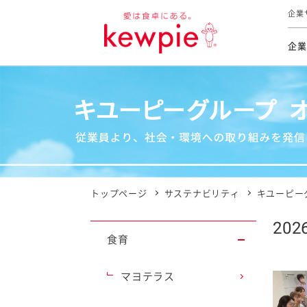
企業
企業
食育活動
トップ
トップ
市販用
本部長
個人
気候変
ファイ
技術ソ
IR
持続可
IR
食をテー
品質と
免責
とってお
対照表
海外にお
トップページ
サステナビリティ
キユーピー
イニシ
20
グルー
食育
サステ
マヨテラス
お客様相