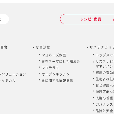
レシピ・商品
の事業
食育活動
サステナビリ
マヨネーズ教室
トップメッ
食をテーマにした講演会
サステナビ
マネジメン
マヨテラス
資源の有効
ツソリューション
オープンキッチン
生物多様性
ンケミカル
食に関する情報提供
食と健康へ
持続可能な
人権の尊重
ガバナンス
品質と安全