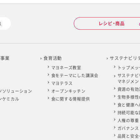
レシピ・商品
の事業
食育活動
サステナビリ
マヨネーズ教室
トップメッ
食をテーマにした講演会
サステナビ
マネジメン
マヨテラス
資源の有効
ツソリューション
オープンキッチン
生物多様性
ンケミカル
食に関する情報提供
食と健康へ
持続可能な
人権の尊重
ガバナンス
品質と安全