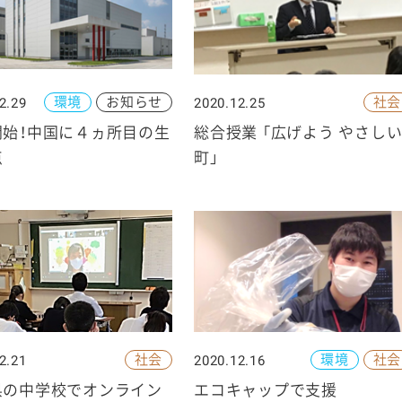
環境
お知らせ
社会
2.29
2020.12.25
ケミカル
開始！中国に４ヵ所目の生
総合授業 「広げよう やさし
点
町」
社会
環境
社会
2.21
2020.12.16
県の中学校でオンライン
エコキャップで支援