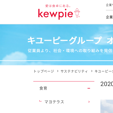
企業
企業
食育活動
トップ
トップ
市販用
本部長
個人
気候変
ファイ
技術ソ
IR
持続可
IR
食をテー
品質と
免責
とってお
対照表
海外にお
トップページ
サステナビリティ
キユーピー
イニシ
202
グルー
食育
サステ
マヨテラス
お客様相