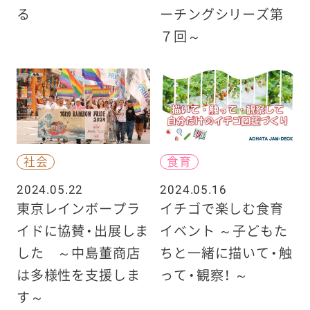
る
ーチングシリーズ第
７回～
社会
食育
2024.05.22
2024.05.16
東京レインボープラ
イチゴで楽しむ食育
イドに協賛・出展しま
イベント ～子どもた
した ～中島董商店
ちと一緒に描いて・触
は多様性を支援しま
って・観察！ ～
す～