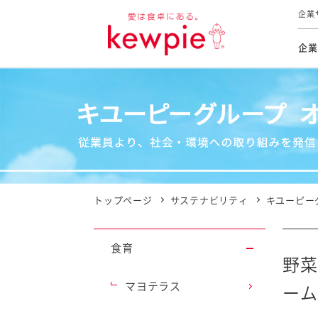
企業
企業
食育活動
トップ
トップ
市販用
本部長
個人
気候変
ファイ
技術ソ
IR
持続可
IR
食をテー
品質と
免責
とってお
対照表
海外にお
トップページ
サステナビリティ
キユーピー
イニシ
グルー
食育
サステ
野菜
マヨテラス
ーム
お客様相