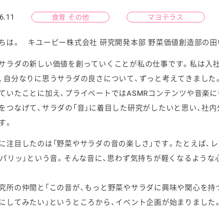
6.11
食育 その他
マヨテラス
ちは。 キユーピー株式会社 研究開発本部 野菜価値創造部の田
サラダの新しい価値を創っていくことが私の仕事です。私は入社
ケミカル
、自分なりに思うサラダの良さについて、ずっと考えてきました
ていたことに加え、プライベートではASMRコンテンツや音楽
をつなげて、サラダの「音」に着目した研究がしたいと思い、社
す。
に注目したのは「野菜やサラダの音の楽しさ」です。たとえば、
「パリッ」という音。そんな音に、思わず気持ちが軽くなるよう
究所の仲間と「この音が、もっと野菜やサラダに興味や関心を持
にしてみたい」というところから、イベント企画が始まりました