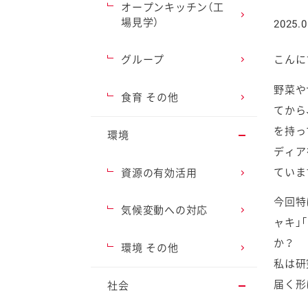
オープンキッチン（工
場見学）
2025.0
グループ
こんに
野菜や
ファイン
食育 その他
てから
を持っ
環境
ディア
ていま
資源の有効活用
今回特
気候変動への対応
ャキ」
か？
環境 その他
私は研
届く形
社会