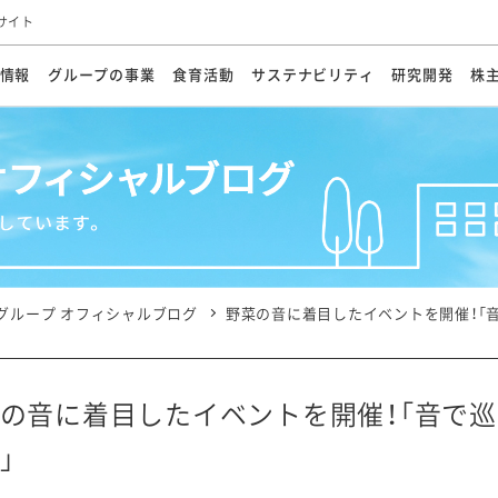
サイト
情報
グループの事業
食育活動
サステナビリティ
研究開発
株
方針
メッセージ
メッセージ
メッセージ
投資家の皆さまへ
基本方針
研究開発ビジョン
業務用
経営情報
食育活動の歩み
サステナビリティマネジメント
キユーピーの約束
海外
研究開発体制
業績・財務
マヨネ
会社概
資源
動への対応
ンケミカル
リューション
ライブラリ
研究開発スタイル
株式情報
生物多様性の保全
学会発表・論文
IRカレンダ
食と
能な調達
よくあるご質問
ディスクロージャーポリシー
人権の尊重
電子公告
ガバ
マにした講演会
オープンキッチン（工場見学）
マヨテ
安全・安心
事項
開示方針
各種
きレシピ
商品情報
体験
ESGデータ集
各種
ける食育活動
食に関する情報提供
グループ オフィシャルブログ
野菜の音に着目したイベントを開催！「
アチブ・加盟団体
社会・環境活動の歴史
キユ
オフ
プ各社の
ナビリティ活動
の音に着目したイベントを開催！「音で
」
談室
業務用商品
病院