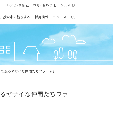
レシピ・商品
お問い合わせ
Global
主・投資家の皆さまへ
採用情報
ニュース
ーズ教室
要
の有効活用・循環
フルーツ ソリューション
食創造研究
ー
健康への貢献
イノベーションストーリー
ナンス
ラス（見学施設）
統合報告書
統合報告書
オフィシャルブログ
報告書
・エンタメ
方針
音で巡るヤサイな仲間たちファーム」
ーピーグループ
食生活アカデミー
オフィシャルブログ
ィシャルブログ
巡るヤサイな仲間たちファ
・施設用商品