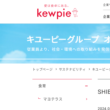
企業
企業
食育活動
トップ
トップ
市販用
本部長
個人
気候変
ファイ
技術ソ
IR
持続可
IR
食をテー
品質と
免責
とってお
対照表
海外にお
トップページ
サステナビリティ
キユーピー
イニシ
グルー
食育
サステ
SHI
マヨテラス
お客様相
2024.0