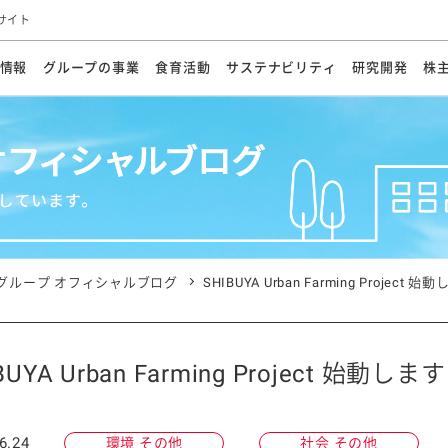
サイト
情報
グループの事業
食育活動
サステナビリティ
研究開発
株
方針
メッセージ
メッセージ
メッセージ
投資家の皆さまへ
基本方針
研究開発ビジョン
業務用
経営情報
食育活動の歩み
サステナビリティマネジメント
キユーピーの約束
海外
研究開発体制
業績・財務
マヨネ
会社概
資源
動への対応
ンケミカル
リューション
ライブラリ
研究開発スタイル
株式情報
生物多様性の保全
学会発表・論文
IRカレンダ
食と
能な調達
よくあるご質問
ディスクロージャーポリシー
人権の尊重
電子公告
ガバ
マにした講演会
オープンキッチン（工場見学）
マヨテ
安全・安心
事項
開示方針
各種
きレシピ
商品情報
体験
ESGデータ集
各種
ける食育活動
食に関する情報提供
グループ オフィシャルブログ
SHIBUYA Urban Farming Project 始
アチブ・加盟団体
社会・環境活動の歴史
キユ
オフ
プ各社の
ナビリティ活動
BUYA Urban Farming Project 始動します
談室
業務用商品
病院
6.24
環境 その他
社会 その他