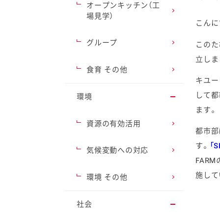
オープンキッチン（工
場見学）
こんに
グループ
このた
立しま
ファイン
食育 その他
キユー
して都
環境
ます。
資源の有効活用
都市部
す。
「S
気候変動への対応
FAR
施して
環境 その他
社会