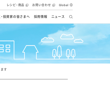
レシピ・商品
お問い合わせ
Global
主・投資家の皆さまへ
採用情報
ニュース
ーズ教室
要
の有効活用・循環
フルーツ ソリューション
食創造研究
ー
健康への貢献
イノベーションストーリー
ナンス
ラス（見学施設）
統合報告書
統合報告書
オフィシャルブログ
報告書
・エンタメ
方針
動します
ーピーグループ
食生活アカデミー
オフィシャルブログ
ィシャルブログ
・施設用商品