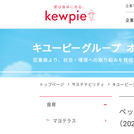
企業
企業
食育活動
トップ
トップ
市販用
本部長
個人
気候変
ファイ
技術ソ
IR
持続可
IR
食をテー
品質と
免責
とってお
対照表
海外にお
トップページ
サステナビリティ
キユーピー
イニシ
グルー
食育
サステ
ペッ
マヨテラス
（2
お客様相