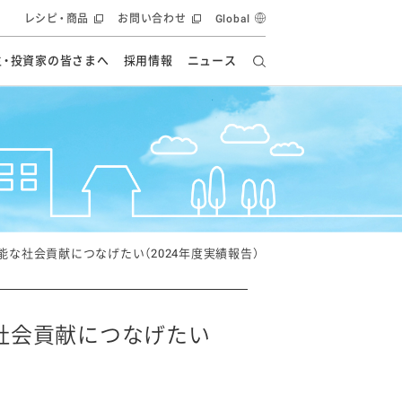
レシピ・商品
お問い合わせ
Global
主・投資家の皆さまへ
採用情報
ニュース
ーズ教室
要
の有効活用・循環
フルーツ ソリューション
食創造研究
ー
健康への貢献
イノベーションストーリー
ナンス
ラス（見学施設）
統合報告書
統合報告書
オフィシャルブログ
報告書
・エンタメ
方針
な社会貢献につなげたい（2024年度実績報告）
ーピーグループ
食生活アカデミー
オフィシャルブログ
ィシャルブログ
社会貢献につなげたい
・施設用商品