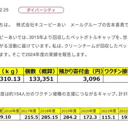
2.25
ダイバーシティ
ちは。 株式会社キユーピーあい メールグループの吉本喜貴
ピーあいでは、2015年より回収したペットボトルキャップを、
ケミカル
がる活動に届けています。私は、クリーンチームが回収したペ
ます。そこで2024年度の実績を報告します。
4年度は約154人分のワクチン接種の支援につながるキャップ、計3