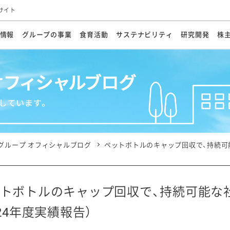
サイト
情報
グループの事業
食育活動
サステナビリティ
研究開発
株
方針
メッセージ
メッセージ
メッセージ
投資家の皆さまへ
基本方針
研究開発ビジョン
業務用
経営情報
食育活動の歩み
サステナビリティマネジメント
キユーピーの約束
海外
研究開発体制
業績・財務
マヨネ
会社概
資源
動への対応
ンケミカル
リューション
ライブラリ
研究開発スタイル
株式情報
生物多様性の保全
学会発表・論文
IRカレンダ
食と
能な調達
よくあるご質問
ディスクロージャーポリシー
人権の尊重
電子公告
ガバ
マにした講演会
オープンキッチン（工場見学）
マヨテ
安全・安心
事項
開示方針
各種
きレシピ
商品情報
体験
ESGデータ集
各種
ける食育活動
食に関する情報提供
グループ オフィシャルブログ
ペットボトルのキャップ回収で、持続可能
アチブ・加盟団体
社会・環境活動の歴史
キユ
オフ
プ各社の
ナビリティ活動
トボトルのキャップ回収で、持続可能な
024年度実績報告）
談室
業務用商品
病院