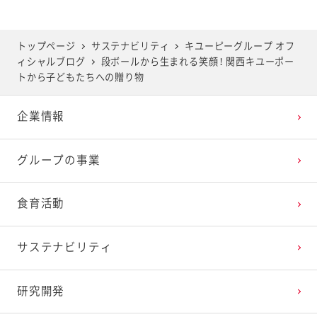
2025年5月
2024年6月
2023年7月
2022年8月
2021年9月
2020年10月
2019年11月
トップページ
サステナビリティ
キユーピーグループ オフ
ィシャルブログ
段ボールから生まれる笑顔！ 関西キユーポー
2025年4月
2024年5月
2023年6月
2022年7月
2021年8月
2020年9月
2019年10月
トから子どもたちへの贈り物
企業情報
2025年3月
2024年4月
2023年5月
2022年6月
2021年7月
2020年8月
2019年9月
グループの事業
2025年2月
2024年3月
2023年4月
2022年5月
2021年6月
2020年7月
2019年8月
食育活動
2025年1月
2024年2月
2023年3月
2022年4月
2021年5月
2020年6月
2019年7月
サステナビリティ
2024年1月
2023年2月
2022年3月
2021年4月
2020年5月
2019年6月
研究開発
2023年1月
2022年2月
2021年3月
2020年4月
2019年5月