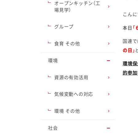
オープンキッチン（工
場見学）
こんに
グループ
本日
「
ファイン
国連で
食育 その他
の日」
環境
環境保
的参加
資源の有効活用
気候変動への対応
環境 その他
社会