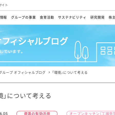
サイト
情報
グループの事業
食育活動
サステナビリティ
研究開発
株
方針
メッセージ
メッセージ
メッセージ
投資家の皆さまへ
基本方針
研究開発ビジョン
業務用
経営情報
食育活動の歩み
サステナビリティマネジメント
キユーピーの約束
海外
研究開発体制
業績・財務
マヨネ
会社概
資源
動への対応
ンケミカル
リューション
ライブラリ
研究開発スタイル
株式情報
生物多様性の保全
学会発表・論文
IRカレンダ
食と
能な調達
よくあるご質問
ディスクロージャーポリシー
人権の尊重
電子公告
ガバ
マにした講演会
オープンキッチン（工場見学）
マヨテ
安全・安心
事項
開示方針
各種
きレシピ
商品情報
体験
ESGデータ集
各種
ける食育活動
食に関する情報提供
グループ オフィシャルブログ
「環境」について考える
アチブ・加盟団体
社会・環境活動の歴史
キユ
オフ
プ各社の
ナビリティ活動
境」について考える
談室
業務用商品
病院
6.05
資源の有効活用
オープンキッチン（工場見