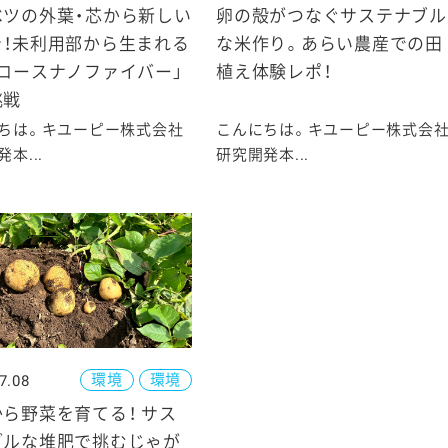
ベツの外葉・芯から新しい
卵の殻がつなぐサステナブル
を！未利用部から生まれる
な米作り。あらい農産での田
ロースナノファイバー」
植え体験レポ！
挑戦
ちは。キユーピー株式会社
こんにちは。キユーピー株式会
本...
研究開発本...
環境
環境
7.08
ら野菜を育てる！ サス
ブルな堆肥で挑むじゃが