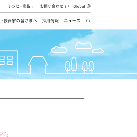
レシピ・商品
お問い合わせ
Global
主・投資家の皆さまへ
採用情報
ニュース
ーズ教室
要
の有効活用・循環
フルーツ ソリューション
食創造研究
ー
健康への貢献
イノベーションストーリー
ナンス
ラス（見学施設）
統合報告書
統合報告書
オフィシャルブログ
報告書
・エンタメ
方針
ーピーグループ
食生活アカデミー
オフィシャルブログ
ィシャルブログ
・施設用商品
学）