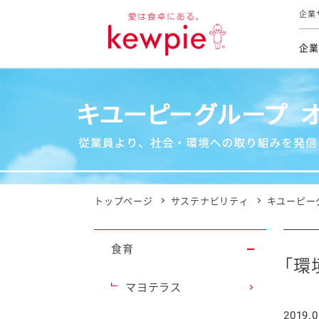
企業
企業
食育活動
トップ
トップ
市販用
本部長
個人
気候変
ファイ
技術ソ
IR
持続可
IR
食をテー
品質と
免責
とってお
対照表
海外にお
トップページ
サステナビリティ
キユーピー
イニシ
グルー
食育
サステ
「環
マヨテラス
お客様相
2019.0