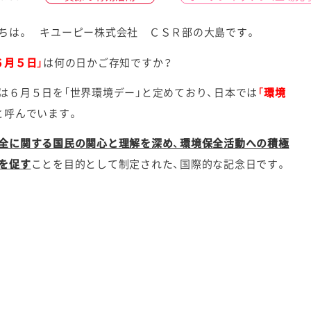
ちは。 キユーピー株式会社 ＣＳＲ部の大島です。
６月５日」
は何の日かご存知ですか？
ケミカル
は６月５日を「世界環境デー」と定めており、日本では
「環境
と呼んでいます。
全に関する国民の関心と理解を深め、環境保全活動への積極
を促す
ことを目的として制定された、国際的な記念日です。