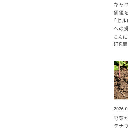
キャ
価値
「セル
への
こんに
研究開発
2026.0
野菜か
テナ