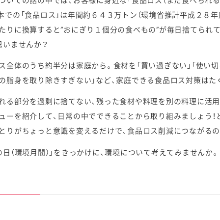
ついての話の中では、お客様に身近な「食品ロス（まだ食べられる
本での「食品ロス」は年間約６４３万トン（環境省推計平成２８年
たりに換算すると”おにぎり１個分の食べもの”が毎日捨てられ
思いませんか？
ス全体のうち約半分は家庭から。食材を「買い過ぎない」「使い切る
の脂身を取り除きすぎない」など、家庭できる食品ロス対策はた
れる部分を過剰に捨てない、残った食材や料理を別の料理に活用
ューを紹介して、日常の中でできることから取り組みましょう
とりがちょっと意識を変えるだけで、食品ロス削減につながるの
の日（環境月間）」をきっかけに、環境について考えてみませんか。