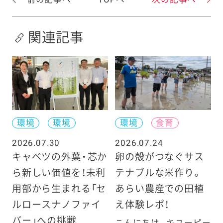
関連記事
環境
環境
環境
食育
2026.07.30
2026.07.24
キャベツの外葉・芯か
卵の殻がつなぐサス
ら新しい価値を！未利
テナブルな米作り。
用部から生まれる「セ
あらい農産での田植
ルロースナノファイ
え体験レポ！
バー」への挑戦
こんにちは。キユーピー