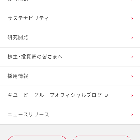
2025年1月
2024年2月
2023年3月
2022年4月
2021年5月
2020年6月
2019年7月
サステナビリティ
2024年1月
2023年2月
2022年3月
2021年4月
2020年5月
2019年6月
研究開発
2023年1月
2022年2月
2021年3月
2020年4月
2019年5月
株主・投資家の皆さまへ
2022年1月
2021年2月
2020年3月
2019年4月
採用情報
2021年1月
2020年2月
2019年3月
キユーピーグループオフィシャルブログ
2020年1月
ニュースリリース