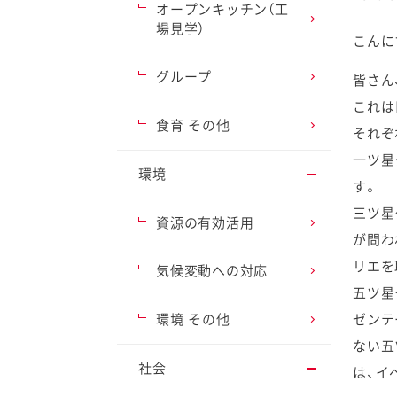
オープンキッチン（工
場見学）
こんに
グループ
皆さん
これは
ファイン
食育 その他
それぞ
一ツ星
環境
す。
三ツ星
資源の有効活用
が問わ
リエを
気候変動への対応
五ツ星
ゼンテ
環境 その他
ない五
社会
は、イ