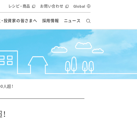
レシピ・商品
お問い合わせ
Global
主・投資家の皆さまへ
採用情報
ニュース
ーズ教室
要
の有効活用・循環
フルーツ ソリューション
食創造研究
ー
健康への貢献
イノベーションストーリー
ナンス
ラス（見学施設）
統合報告書
統合報告書
オフィシャルブログ
報告書
・エンタメ
方針
0人超！
ーピーグループ
食生活アカデミー
オフィシャルブログ
ィシャルブログ
！
・施設用商品