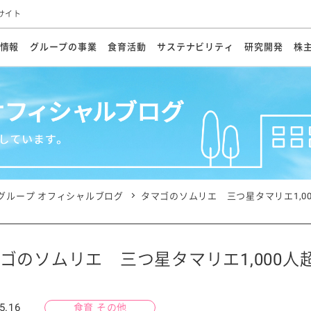
サイト
情報
グループの事業
食育活動
サステナビリティ
研究開発
株
方針
メッセージ
メッセージ
メッセージ
投資家の皆さまへ
基本方針
研究開発ビジョン
業務用
経営情報
食育活動の歩み
サステナビリティマネジメント
キユーピーの約束
海外
研究開発体制
業績・財務
マヨネ
会社概
資源
動への対応
ンケミカル
リューション
ライブラリ
研究開発スタイル
株式情報
生物多様性の保全
学会発表・論文
IRカレンダ
食と
能な調達
よくあるご質問
ディスクロージャーポリシー
人権の尊重
電子公告
ガバ
マにした講演会
オープンキッチン（工場見学）
マヨテ
安全・安心
事項
開示方針
各種
きレシピ
商品情報
体験
ESGデータ集
各種
ける食育活動
食に関する情報提供
グループ オフィシャルブログ
タマゴのソムリエ 三つ星タマリエ1,00
アチブ・加盟団体
社会・環境活動の歴史
キユ
オフ
プ各社の
ナビリティ活動
ゴのソムリエ 三つ星タマリエ1,000人超
談室
業務用商品
病院
5.16
食育 その他