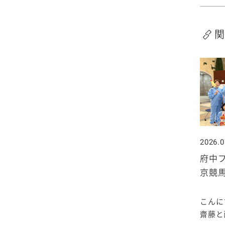
2020年1月
関
2026.0
府中フ
京競
こんに
齋藤と西