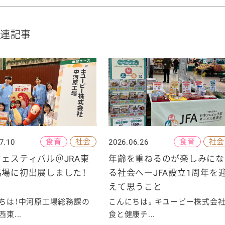
連記事
食育
社会
食育
社会
7.10
2026.06.26
ェスティバル＠JRA東
年齢を重ねるのが楽しみにな
馬場に初出展しました！
る社会へ―JFA設立1周年を
えて思うこと
ちは！中河原工場総務課の
こんにちは。キユーピー株式会
東...
食と健康チ...