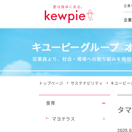
企業
企業
食育活動
トップ
トップ
市販用
本部長
個人
気候変
ファイ
技術ソ
IR
持続可
IR
食をテー
品質と
免責
とってお
対照表
海外にお
トップページ
サステナビリティ
キユーピー
イニシ
グルー
食育
サステ
タマ
マヨテラス
お客様相
2025.0