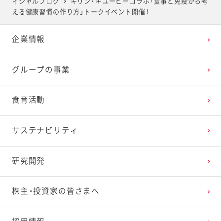
ィシャルブログ
キリン・キユーピーコラボ「食事と免疫から考
2025年4月
2024年5月
2023年6月
2022年7月
2021年8月
2020年9月
2019年10月
える健康習慣の作り方」トークイベント開催！
企業情報
2025年3月
2024年4月
2023年5月
2022年6月
2021年7月
2020年8月
2019年9月
グループの事業
2025年2月
2024年3月
2023年4月
2022年5月
2021年6月
2020年7月
2019年8月
食育活動
2025年1月
2024年2月
2023年3月
2022年4月
2021年5月
2020年6月
2019年7月
サステナビリティ
2024年1月
2023年2月
2022年3月
2021年4月
2020年5月
2019年6月
研究開発
2023年1月
2022年2月
2021年3月
2020年4月
2019年5月
株主・投資家の皆さまへ
2022年1月
2021年2月
2020年3月
2019年4月