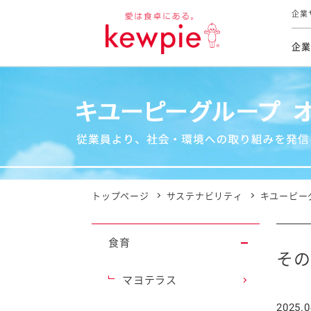
企業
企業
食育活動
トップ
トップ
市販用
本部長
個人
気候変
ファイ
技術ソ
IR
持続可
IR
食をテー
品質と
免責
とってお
対照表
海外にお
トップページ
サステナビリティ
キユーピー
イニシ
グルー
食育
サステ
その
マヨテラス
お客様相
2025.0