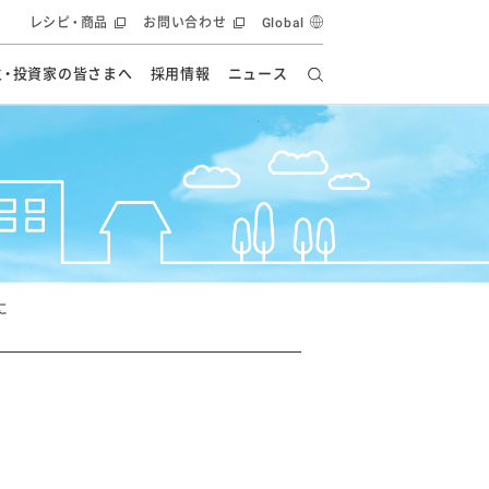
レシピ・商品
お問い合わせ
Global
主・投資家の皆さまへ
採用情報
ニュース
ーズ教室
要
の有効活用・循環
フルーツ ソリューション
食創造研究
ー
健康への貢献
イノベーションストーリー
ナンス
ラス（見学施設）
統合報告書
統合報告書
オフィシャルブログ
報告書
・エンタメ
方針
に
ーピーグループ
食生活アカデミー
オフィシャルブログ
ィシャルブログ
・施設用商品