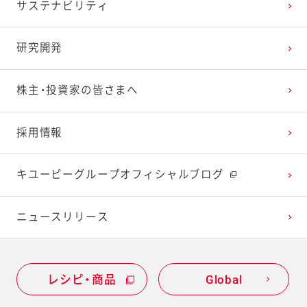
サステナビリティ
研究レポート ピーマンの苦味研究で野菜を好きな
子どもたちを増やす
研究開発
研究レポート ポテトサラダが食後の血糖値上昇を
株主・投資家の皆さまへ
抑制する効果の検討
採用情報
研究レポート リサイクルペットボトル 活用に向け
た安全性確認
キユーピーグループオフィシャルブログ
研究レポート 卵アレルギーに向き合う研究で子ど
ニュースリリース
もたちを笑顔に！
研究レポート マヨネーズの「口どけ」の定量化に成
功
レシピ・商品
Global