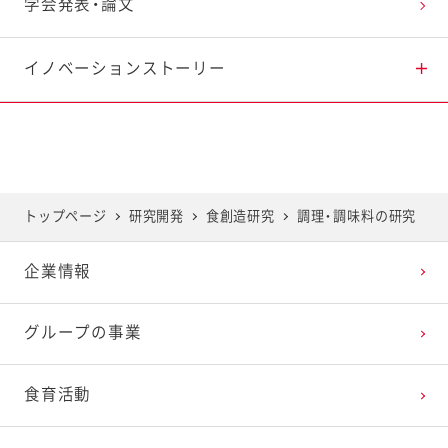
健康・栄養の研究
学会発表・論文
独自素材の研究
イノベーションストーリー
容器包装の研究
研究レポート ポテトサラダに見る、地域毎の食の嗜
好性との関連性
トップページ
研究開発
食創造研究
調理・調味料の研究
研究レポート マヨネーズの摂取がご飯摂取後の血
糖応答に及ぼす影響
企業情報
研究レポート サラダがもたらす情緒的な価値を探
る研究が始動
グループの事業
研究レポート 親子で料理をする経験が子どもの心
食育活動
の成長に貢献する