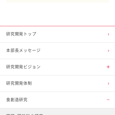
研究開発トップ
本部長メッセージ
研究開発ビジョン
アプローチ1 健康寿命延伸に貢献
研究開発体制
アプローチ2 循環型経済を実現
食創造研究