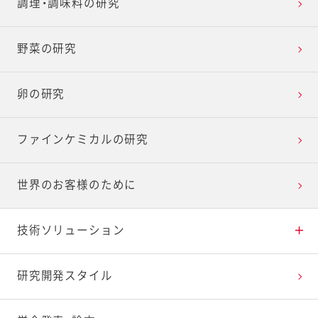
アプローチ3 楽しく健康的な食生活を創造
調理・調味料の研究
アプローチ4 自分らしいライフスタイルを応援
野菜の研究
アプローチ5 先端技術で食の可能性を切り開く
卵の研究
ファインケミカルの研究
世界のお客様のために
技術ソリューション
おいしさの研究
研究開発スタイル