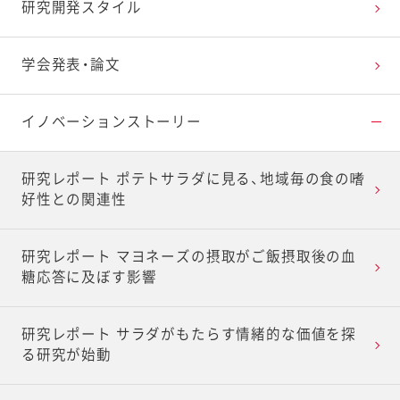
アプローチ4 自分らしいライフスタイルを応援
野菜の研究
おいしさの研究
研究開発スタイル
アプローチ5 先端技術で食の可能性を切り開く
卵の研究
健康・栄養の研究
学会発表・論文
ファインケミカルの研究
独自素材の研究
イノベーションストーリー
世界のお客様のために
容器包装の研究
研究レポート ポテトサラダに見る、地域毎の食の嗜
好性との関連性
研究レポート マヨネーズの摂取がご飯摂取後の血
糖応答に及ぼす影響
研究レポート サラダがもたらす情緒的な価値を探
る研究が始動