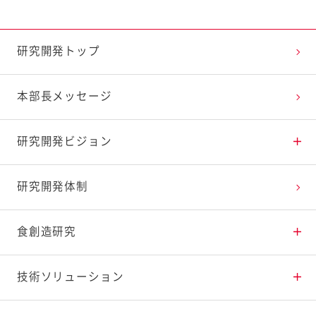
研究開発トップ
本部長メッセージ
研究開発ビジョン
アプローチ1 健康寿命延伸に貢献
研究開発体制
アプローチ2 循環型経済を実現
食創造研究
アプローチ3 楽しく健康的な食生活を創造
調理・調味料の研究
技術ソリューション