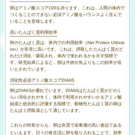
卵はアミノ酸スコア100を誇ります。これは、人間の体内で
つくることのできない必須アミノ酸をバランスよく含んで
いることを意味します。
高いたんぱく質利用効率
卵のたんぱく質は、体内での利用効率（Net Protein Utilizat
ion）が非常に高いです。これは、摂取したたんぱく質がど
れだけ消化・吸収され、体内で使われるかを示す指標で
す。研究結果によると、卵は牛肉や魚よりもこの効率が良
いとされています。
消化性必須アミノ酸スコアDIAAS
卵はDIAASが優れています。DIAASはたんぱく質がどのく
らい消化されやすく、体内で利用されやすいかをアミノ酸
組成と総合的に評価する指標で、動物性たんぱく質の卵は
たんぱく摂取源として適しています。
これらの特長からも、卵は良質で栄養価の高い食品である
といえます。日々の食生活に卵を取り入れることで、効率