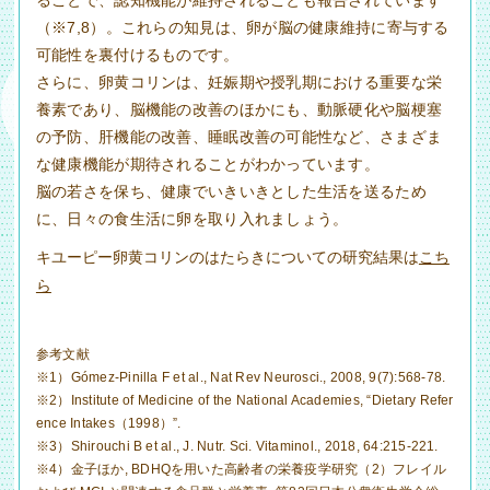
ることで、認知機能が維持されることも報告されています
（※7,8）。これらの知見は、卵が脳の健康維持に寄与する
可能性を裏付けるものです。
さらに、卵黄コリンは、妊娠期や授乳期における重要な栄
養素であり、脳機能の改善のほかにも、動脈硬化や脳梗塞
の予防、肝機能の改善、睡眠改善の可能性など、さまざま
な健康機能が期待されることがわかっています。
脳の若さを保ち、健康でいきいきとした生活を送るため
に、日々の食生活に卵を取り入れましょう。
キユーピー卵黄コリンのはたらきについての研究結果は
こち
ら
参考文献
※1）Gómez-Pinilla F et al., Nat Rev Neurosci., 2008, 9(7):568-78.
※2）Institute of Medicine of the National Academies, “Dietary Refer
ence Intakes（1998）”.
※3）Shirouchi B et al., J. Nutr. Sci. Vitaminol., 2018, 64:215-221.
※4）金子ほか, BDHQを用いた高齢者の栄養疫学研究（2）フレイル