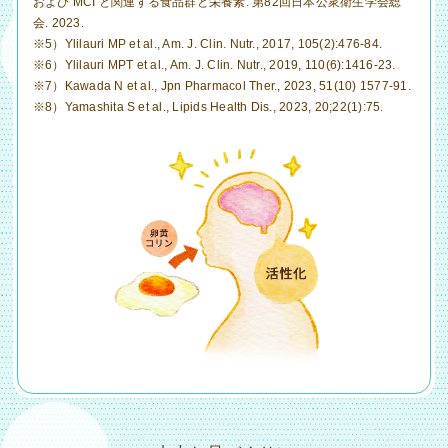
および MCI と関連する食品群と栄養素. 第82回日本公衆衛生学会総
会. 2023.
※5）Ylilauri MP et al., Am. J. Clin. Nutr., 2017, 105(2):476-84.
※6）Ylilauri MPT et al., Am. J. Clin. Nutr., 2019, 110(6):1416-23.
※7）Kawada N et al., Jpn Pharmacol Ther., 2023, 51(10) 1577-91.
※8）Yamashita S et al., Lipids Health Dis., 2023, 20;22(1):75.