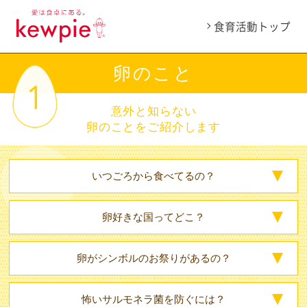
食育活動トップ
卵のこと
意外と知らない
卵のことをご紹介します
いつごろから
食べてるの？
卵好きな国って
どこ？
卵がシンボルの
お祭りがあるの？
怖いサルモネラ菌を
防ぐには？