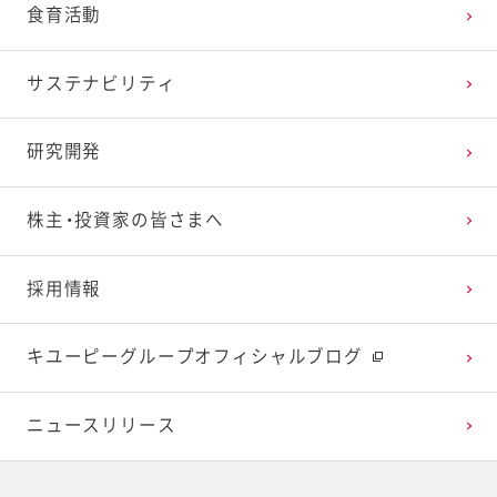
食育活動
の成長に貢献する
サステナビリティ
研究レポート ピーマンの苦味研究で野菜を好きな
子どもたちを増やす
研究開発
研究レポート ポテトサラダが食後の血糖値上昇を
抑制する効果の検討
株主・投資家の皆さまへ
研究レポート リサイクルペットボトル 活用に向け
採用情報
た安全性確認
キユーピーグループオフィシャルブログ
研究レポート 卵アレルギーに向き合う研究で子ど
もたちを笑顔に！
ニュースリリース
研究レポート マヨネーズの「口どけ」の定量化に成