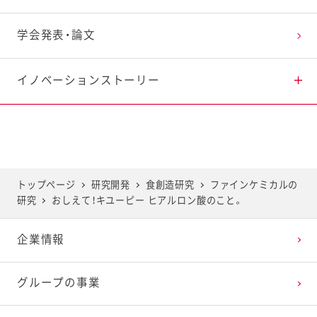
健康・栄養の研究
学会発表・論文
独自素材の研究
イノベーションストーリー
容器包装の研究
研究レポート ポテトサラダに見る、地域毎の食の嗜
好性との関連性
トップページ
研究開発
食創造研究
ファインケミカルの
研究レポート マヨネーズの摂取がご飯摂取後の血
研究
おしえて！キユーピー ヒアルロン酸のこと。
糖応答に及ぼす影響
企業情報
研究レポート サラダがもたらす情緒的な価値を探
る研究が始動
グループの事業
研究レポート 親子で料理をする経験が子どもの心