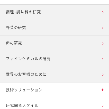
アプローチ3 楽しく健康的な食生活を創造
調理・調味料の研究
アプローチ4 自分らしいライフスタイルを応援
野菜の研究
アプローチ5 先端技術で食の可能性を切り開く
卵の研究
ファインケミカルの研究
世界のお客様のために
技術ソリューション
おいしさの研究
研究開発スタイル