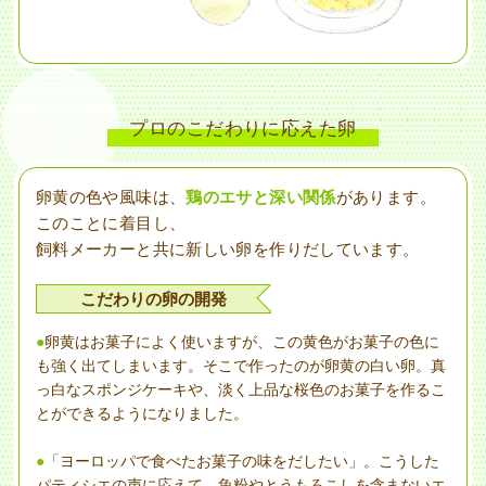
プロのこだわりに応えた卵
卵黄の色や風味は、
鶏のエサと深い関係
があります。
このことに着目し、
飼料メーカーと共に新しい卵を作りだしています。
こだわりの卵の開発
卵黄はお菓子によく使いますが、この黄色がお菓子の色に
も強く出てしまいます。そこで作ったのが卵黄の白い卵。真
っ白なスポンジケーキや、淡く上品な桜色のお菓子を作るこ
とができるようになりました。
「ヨーロッパで食べたお菓子の味をだしたい」。こうした
パティシエの声に応えて、魚粉やとうもろこしを含まないエ