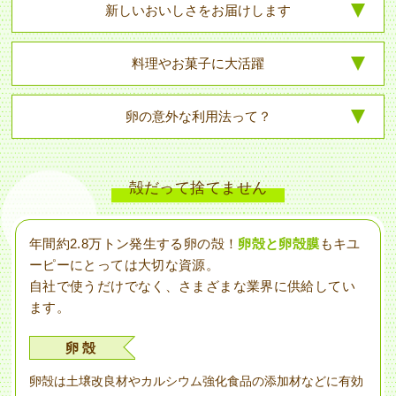
新しいおいしさを
お届けします
料理やお菓子に
大活躍
卵の意外な
利用法って？
殻だって捨てません
年間約2.8万トン発生する卵の殻！
卵殻と卵殻膜
もキユ
ーピーにとっては大切な資源。
自社で使うだけでなく、さまざまな業界に供給してい
ます。
卵 殻
卵殻は土壌改良材やカルシウム強化食品の添加材などに有効