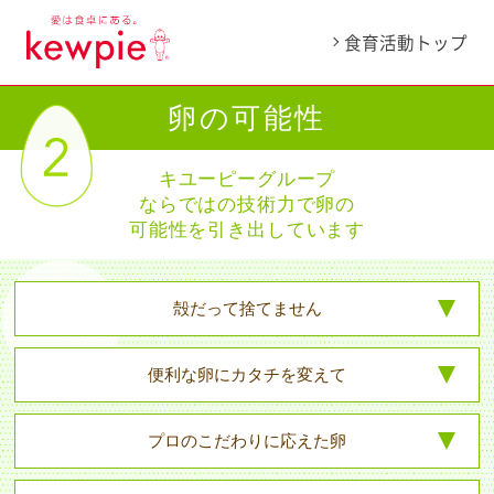
食育活動トップ
卵の可能性
キユーピーグループ
ならではの技術力で
卵の
可能性を引き出しています
殻だって
捨てません
便利な卵に
カタチを変えて
プロのこだわりに
応えた卵