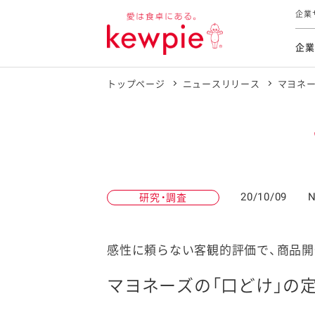
企業
企業
トップページ
ニュースリリース
マヨネー
食育活動
トップ
トップ
市販用
本部長
個人
気候変
ファイ
技術ソ
IR
持続可
IR
食をテー
品質と
免責
とってお
対照表
海外にお
20/10/09
N
研究・調査
イニシ
グルー
サステ
感性に頼らない客観的評価で、商品開
マヨネーズの「口どけ」の
お客様相