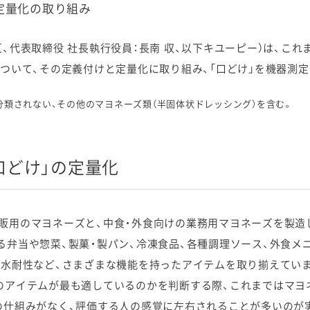
定量化の取り組み
、代表取締役 社長執行役員：長南 収、以下キユーピー）は、こ
について、その定義付けと定量化に取り組み、「口どけ」を機器測
ケミカル
に分類されない、その他のマヨネーズ類（半固体状ドレッシング）を含む。
口どけ」の定量化
販用のマヨネーズと、中食・外食向けの業務用マヨネーズを製造
る弁当や惣菜、製菓・製パン、冷凍食品、各種調理ソース、外食メ
吸水耐性など、さまざまな機能を持ったアイテムを取り揃えてい
のアイテムが最も適しているのかを判断する際、これまではマヨ
の仕組みがなく、評価する人の感覚に左右されることが多いのが