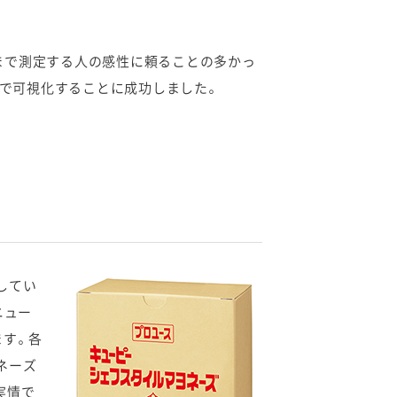
れまで測定する人の感性に頼ることの多かっ
定で可視化することに成功しました。
してい
ニュー
ます。各
ネーズ
実情で