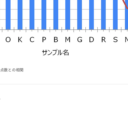
た点数との相関
。