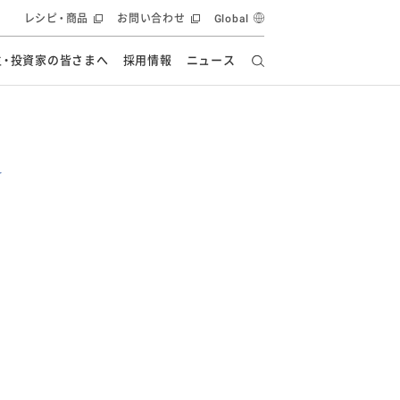
レシピ・商品
お問い合わせ
Global
主・投資家の皆さまへ
採用情報
ニュース
ーズ教室
要
の有効活用・循環
フルーツ ソリューション
食創造研究
ー
健康への貢献
イノベーションストーリー
ナンス
ラス（見学施設）
統合報告書
統合報告書
オフィシャルブログ
報告書
・エンタメ
方針
ーピーグループ
食生活アカデミー
オフィシャルブログ
ィシャルブログ
・施設用商品