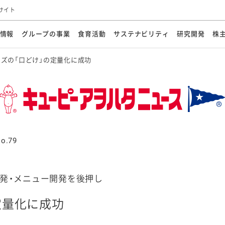
サイト
情報
グループの事業
食育活動
サステナビリティ
研究開発
株
ズの「口どけ」の定量化に成功
方針
メッセージ
メッセージ
メッセージ
投資家の皆さまへ
基本方針
研究開発ビジョン
業務用
経営情報
食育活動の歩み
サステナビリティマネジメント
キユーピーの約束
海外
研究開発体制
業績・財務
マヨネ
会社概
資源
動への対応
ンケミカル
リューション
ライブラリ
研究開発スタイル
株式情報
生物多様性の保全
学会発表・論文
IRカレンダ
食と
能な調達
よくあるご質問
ディスクロージャーポリシー
人権の尊重
電子公告
ガバ
マにした講演会
オープンキッチン（工場見学）
マヨテ
安全・安心
事項
開示方針
各種
きレシピ
商品情報
体験
ESGデータ集
各種
ける食育活動
食に関する情報提供
o.79
アチブ・加盟団体
社会・環境活動の歴史
キユ
オフ
プ各社の
ナビリティ活動
発・メニュー開発を後押し
定量化に成功
談室
業務用商品
病院