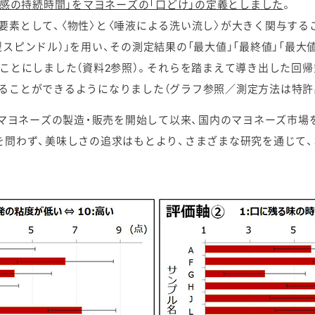
感の持続時間」をマヨネーズの「口どけ」の定義としました
。
素として、〈物性〉と〈唾液による洗い流し〉が大きく関与する
スピンドル）」を用い、その測定結果の「最大値」「最終値」「最大
ることにしました（資料2参照）。それらを踏まえて導き出した回帰
ることができるようになりました（グラフ参照／測定方法は特許
、マヨネーズの製造・販売を開始して以来、国内のマヨネーズ市場
を問わず、美味しさの追求はもとより、さまざまな研究を通じて