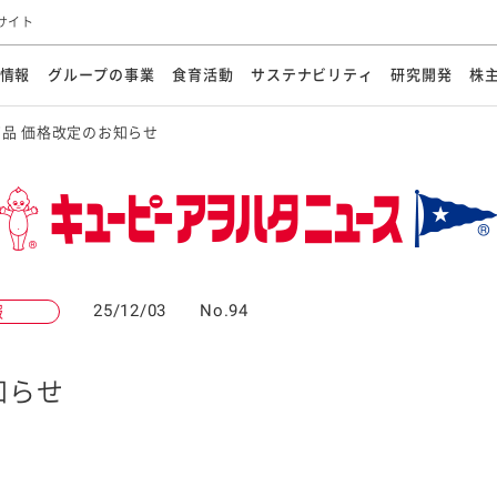
サイト
情報
グループの事業
食育活動
サステナビリティ
研究開発
株
品 価格改定のお知らせ
方針
メッセージ
メッセージ
メッセージ
投資家の皆さまへ
基本方針
研究開発ビジョン
業務用
経営情報
食育活動の歩み
サステナビリティマネジメント
キユーピーの約束
海外
研究開発体制
業績・財務
マヨネ
会社概
資源
動への対応
ンケミカル
リューション
ライブラリ
研究開発スタイル
株式情報
生物多様性の保全
学会発表・論文
IRカレンダ
食と
能な調達
よくあるご質問
ディスクロージャーポリシー
人権の尊重
電子公告
ガバ
マにした講演会
オープンキッチン（工場見学）
マヨテ
安全・安心
事項
開示方針
各種
きレシピ
商品情報
体験
ESGデータ集
各種
ける食育活動
食に関する情報提供
25/12/03
No.94
報
アチブ・加盟団体
社会・環境活動の歴史
キユ
オフ
プ各社の
知らせ
ナビリティ活動
談室
業務用商品
病院