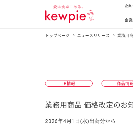
企業
企業
トップページ
ニュースリリース
業務用商
食育活動
トップ
トップ
市販用
本部長
個人
気候変
ファイ
技術ソ
IR
持続可
IR
食をテー
品質と
免責
とってお
対照表
海外にお
IR情報
商品情
イニシ
グルー
業務用商品 価格改定のお
サステ
2026年4月1日(水)出荷分から
お客様相