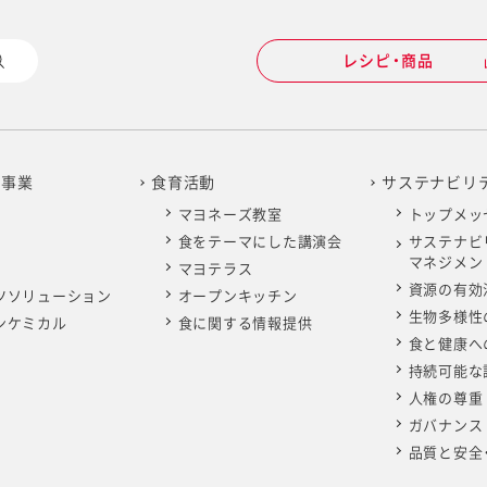
レシピ・商品
の事業
食育活動
サステナビリ
マヨネーズ教室
トップメッ
食をテーマにした講演会
サステナビ
マネジメン
マヨテラス
資源の有効
ツソリューション
オープンキッチン
生物多様性
ンケミカル
食に関する情報提供
食と健康へ
持続可能な
人権の尊重
ガバナンス
品質と安全