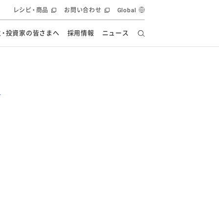
レシピ・商品
お問い合わせ
Global
主・投資家の皆さまへ
採用情報
ニュース
ーズ教室
要
の有効活用・循環
フルーツ ソリューション
食創造研究
ー
健康への貢献
イノベーションストーリー
ナンス
ラス（見学施設）
統合報告書
統合報告書
オフィシャルブログ
報告書
・エンタメ
方針
ーピーグループ
食生活アカデミー
オフィシャルブログ
ィシャルブログ
・施設用商品