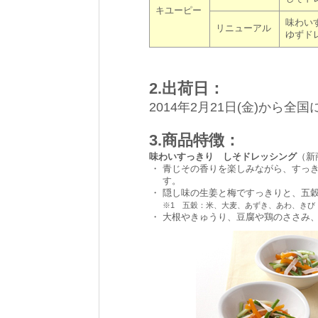
キユーピー
味わい
リニューアル
ゆずド
2.出荷日：
2014年2月21日(金)から全国
3.商品特徴：
味わいすっきり しそドレッシング
（新
・
青じその香りを楽しみながら、すっ
す。
・
隠し味の生姜と梅ですっきりと、五穀
※1 五穀：米、大麦、あずき、あわ、きび
・
大根やきゅうり、豆腐や鶏のささみ