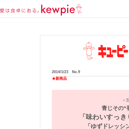
2014/1/23 No.9
★新商品
＜
青じその“
「味わいすっき
「ゆずドレッシ