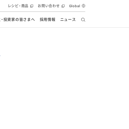
レシピ・商品
お問い合わせ
Global
主・投資家の皆さまへ
採用情報
ニュース
ーズ教室
要
の有効活用・循環
フルーツ ソリューション
食創造研究
ー
健康への貢献
イノベーションストーリー
ナンス
ラス（見学施設）
統合報告書
統合報告書
オフィシャルブログ
報告書
・エンタメ
方針
ーピーグループ
食生活アカデミー
オフィシャルブログ
ィシャルブログ
・施設用商品