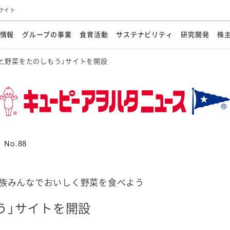
サイト
情報
グループの事業
食育活動
サステナビリティ
研究開発
株
と野菜をたのしもう」サイトを開設
方針
メッセージ
メッセージ
メッセージ
投資家の皆さまへ
基本方針
研究開発ビジョン
業務用
経営情報
食育活動の歩み
サステナビリティマネジメント
キユーピーの約束
海外
研究開発体制
業績・財務
マヨネ
会社概
資源
動への対応
ンケミカル
リューション
ライブラリ
研究開発スタイル
株式情報
生物多様性の保全
学会発表・論文
IRカレンダ
食と
能な調達
よくあるご質問
ディスクロージャーポリシー
人権の尊重
電子公告
ガバ
マにした講演会
オープンキッチン（工場見学）
マヨテ
安全・安心
事項
開示方針
各種
きレシピ
商品情報
体験
ESGデータ集
各種
ける食育活動
食に関する情報提供
No.88
アチブ・加盟団体
社会・環境活動の歴史
キユ
オフ
プ各社の
ナビリティ活動
家族みんなでおいしく野菜を食べよう
う」サイトを開設
談室
業務用商品
病院