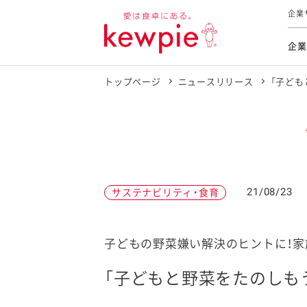
企業
企業
トップページ
ニュースリリース
「子ども
食育活動
トップ
トップ
市販用
本部長
個人
気候変
ファイ
技術ソ
IR
持続可
IR
食をテー
品質と
免責
とってお
対照表
海外にお
21/08/23
サステナビリティ・食育
イニシ
グルー
サステ
子どもの野菜嫌い解決のヒントに！
「子どもと野菜をたのしも
お客様相