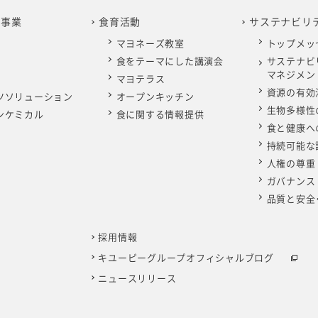
の事業
食育活動
サステナビリ
マヨネーズ教室
トップメッ
食をテーマにした講演会
サステナビ
マネジメン
マヨテラス
資源の有効
ツソリューション
オープンキッチン
生物多様性
ンケミカル
食に関する情報提供
食と健康へ
持続可能な
人権の尊重
ガバナンス
品質と安全
採用情報
キユーピーグループオフィシャルブログ
ニュースリリース