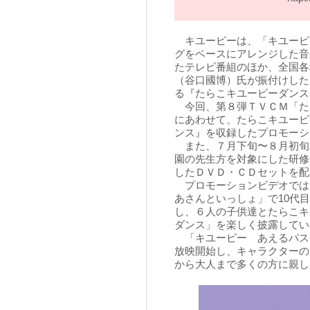
キユーピーは、「キユーピ
グをベースにアレンジした音
たテレビ番組のほか、全国各
（谷口國博）氏が振付けした
る『たらこキユーピーダンス
今回、第８弾ＴＶＣＭ「た
にあわせて、
たらこキユーピ
ンス』を収録したプロモーシ
また、７月下旬〜８月初旬に
園の先生方を対象にした研修
したＤＶＤ・ＣＤセットを配
プロモーションビデオでは
あさんといっしょ」で10代
し、６人の子供達とたらこキ
ダンス」を楽しく披露してい
「キユーピー あえるパスタ
放映開始し、キャラクターの
から大人まで多くの方に親し