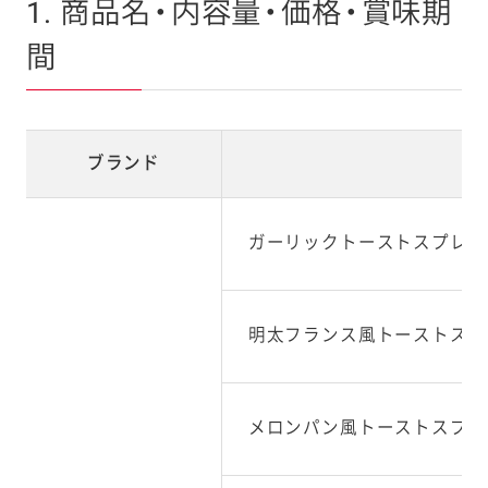
1. 商品名・内容量・価格・賞味期
間
ブランド
商
ガーリックトーストスプレッ
明太フランス風トーストスプ
メロンパン風トーストスプレ