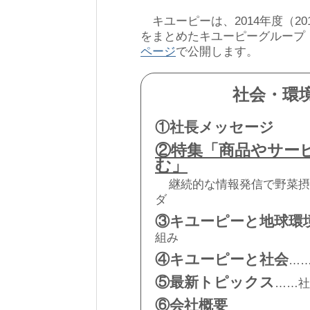
キユーピーは、2014年度（20
をまとめたキユーピーグループ「社
ページ
で公開します。
社会・環境
①社長メッセージ
②特集「商品やサー
む」
継続的な情報発信で野菜摂
ダ
③キユーピーと地球環
組み
④キユーピーと社会
…
⑤最新トピックス
……社
⑥会社概要