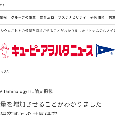
サイト
情報
グループの事業
食育活動
サステナビリティ
研究開発
株
ルシウムがヒトの骨量を増加させることがわかりましたベトナムのハノイ
方針
メッセージ
メッセージ
メッセージ
投資家の皆さまへ
基本方針
研究開発ビジョン
業務用
経営情報
食育活動の歩み
サステナビリティマネジメント
キユーピーの約束
海外
研究開発体制
業績・財務
マヨネ
会社概
資源
動への対応
ンケミカル
リューション
ライブラリ
研究開発スタイル
株式情報
生物多様性の保全
学会発表・論文
IRカレンダ
食と
能な調達
よくあるご質問
ディスクロージャーポリシー
人権の尊重
電子公告
ガバ
マにした講演会
オープンキッチン（工場見学）
マヨテ
安全・安心
事項
開示方針
各種
きレシピ
商品情報
体験
ESGデータ集
各種
ける食育活動
食に関する情報提供
o.33
アチブ・加盟団体
社会・環境活動の歴史
キユ
オフ
プ各社の
ナビリティ活動
 and Vitaminology」に論文掲載
骨量を増加させることがわかりました
談室
業務用商品
病院
養研究所との共同研究