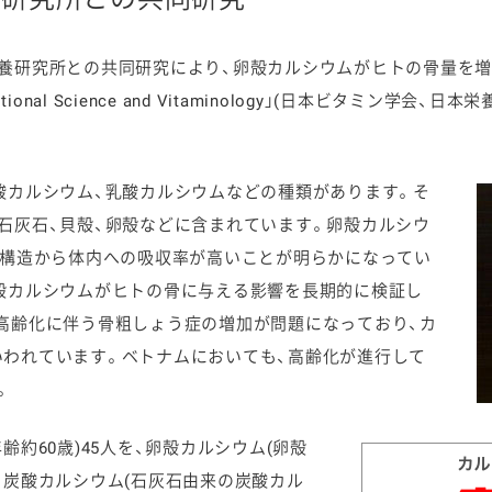
養研究所との共同研究により、卵殻カルシウムがヒトの骨量を増
utritional Science and Vitaminology」(日本ビタミ
ケミカル
酸カルシウム、乳酸カルシウムなどの種類があります。そ
石灰石、貝殻、卵殻などに含まれています。卵殻カルシウ
な構造から体内への吸収率が高いことが明らかになってい
殻カルシウムがヒトの骨に与える影響を長期的に検証し
高齢化に伴う骨粗しょう症の増加が問題になっており、カ
われています。ベトナムにおいても、高齢化が進行して
。
約60歳)45人を、卵殻カルシウム(卵殻
、炭酸カルシウム(石灰石由来の炭酸カル