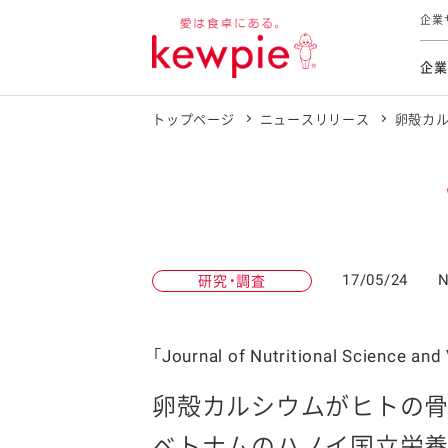
企業
企業
トップページ
ニュースリリース
卵殻カ
食育活動
トップ
トップ
市販用
本部長
個人
気候変
ファイ
技術ソ
IR
持続可
IR
食をテー
品質と
免責
とってお
対照表
海外にお
17/05/24
N
研究・調査
イニシ
グルー
サステ
「Journal of Nutritional Science
卵殻カルシウムがヒトの
お客様相
ベトナムのハノイ国立栄