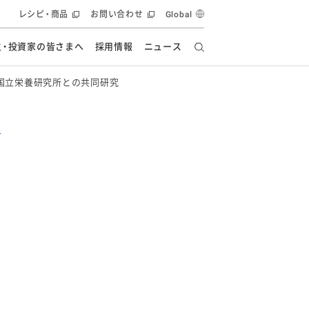
レシピ・商品
お問い合わせ
Global
主・投資家の皆さまへ
採用情報
ニュース
国立栄養研究所との共同研究
ーズ教室
要
の有効活用・循環
フルーツ ソリューション
食創造研究
ー
健康への貢献
イノベーションストーリー
ナンス
ラス（見学施設）
統合報告書
統合報告書
オフィシャルブログ
報告書
・エンタメ
方針
ーピーグループ
食生活アカデミー
オフィシャルブログ
ィシャルブログ
・施設用商品