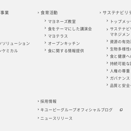
の事業
食育活動
サステナビリ
マヨネーズ教室
トップメッ
食をテーマにした講演会
サステナビ
マネジメン
マヨテラス
資源の有効
ツソリューション
オープンキッチン
生物多様性
ンケミカル
食に関する情報提供
食と健康へ
持続可能な
人権の尊重
ガバナンス
品質と安全
採用情報
キユーピーグループオフィシャルブログ
ニュースリリース