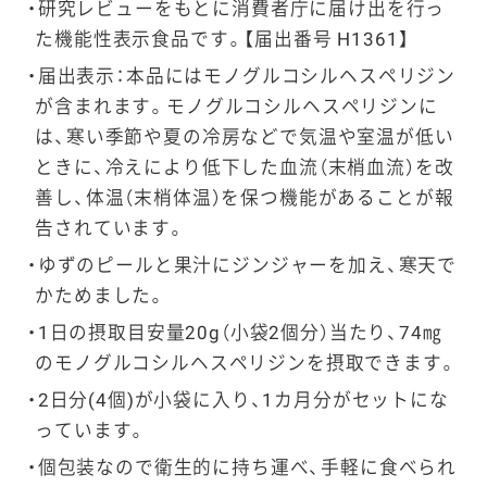
研究レビューをもとに消費者庁に届け出を行っ
た機能性表示食品です。【届出番号 H1361】
届出表示：本品にはモノグルコシルヘスペリジン
が含まれます。モノグルコシルヘスペリジンに
は、寒い季節や夏の冷房などで気温や室温が低い
ときに、冷えにより低下した血流（末梢血流）を改
善し、体温（末梢体温）を保つ機能があることが報
告されています。
ゆずのピールと果汁にジンジャーを加え、寒天で
かためました。
1日の摂取目安量20g（小袋2個分）当たり、74㎎
のモノグルコシルヘスペリジンを摂取できます。
2日分(4個)が小袋に入り、1カ月分がセットにな
っています。
個包装なので衛生的に持ち運べ、手軽に食べられ