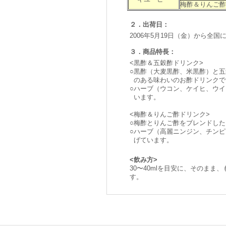
梅酢＆りんご酢
２．出荷日：
2006年5月19日（金）から全国
３．商品特長：
<黒酢＆五穀酢ドリンク>
○
黒酢（大麦黒酢、米黒酢）と五
のある味わいのお酢ドリンクで
○
ハーブ（ウコン、ケイヒ、ウイ
います。
<梅酢＆りんご酢ドリンク>
○
梅酢とりんご酢をブレンドした
○
ハーブ（高麗ニンジン、チンピ
げています。
<飲み方>
30〜40mlを目安に、そのまま
す。