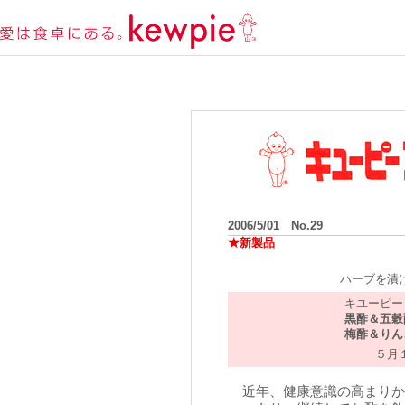
2006/5/01 No.29
★新製品
ハーブを漬
キユーピー
黒酢＆五
梅酢＆り
５月
近年、健康意識の高まりか